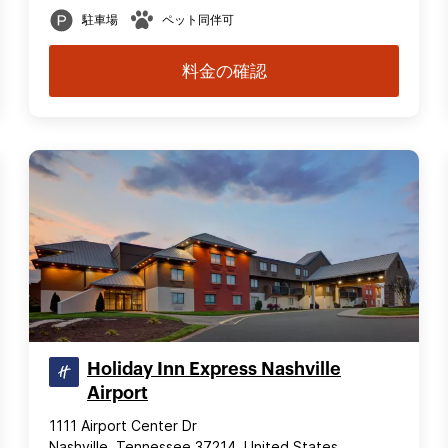
駐車場
ペット同伴可
料金の確認
Holiday Inn Express Nashville
Airport
1111 Airport Center Dr
Nashville, Tennessee 37214, United States