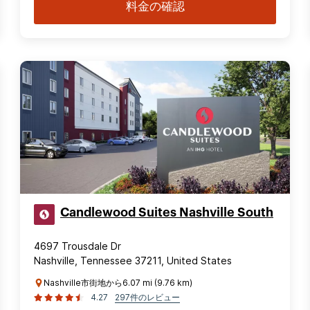
料金の確認
Candlewood Suites Nashville South
4697 Trousdale Dr
Nashville, Tennessee 37211, United States
Nashville市街地から6.07 mi (9.76 km)
4.27
297件のレビュー