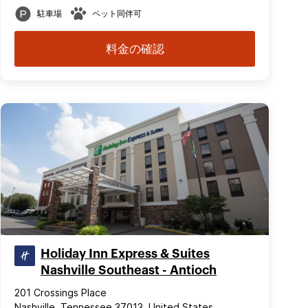
駐車場
ペット同伴可
料金の確認
Holiday Inn Express & Suites
Nashville Southeast - Antioch
201 Crossings Place
Nashville, Tennessee 37013, United States