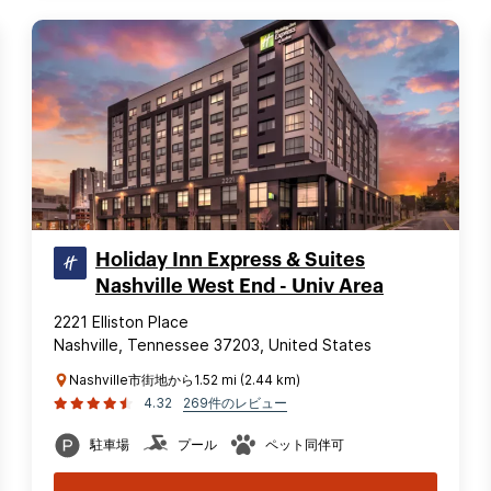
Holiday Inn Express & Suites
Nashville West End - Univ Area
2221 Elliston Place
Nashville, Tennessee 37203, United States
Nashville市街地から1.52 mi (2.44 km)
4.32
269件のレビュー
駐車場
プール
ペット同伴可