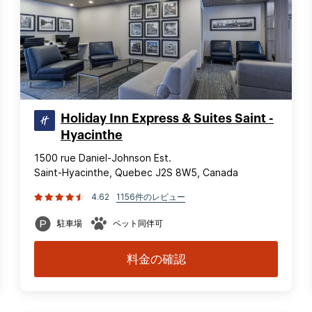
Holiday Inn Express & Suites Saint -
Hyacinthe
1500 rue Daniel-Johnson Est.
Saint-Hyacinthe, Quebec J2S 8W5, Canada
4.62
1156件のレビュー
駐車場
ペット同伴可
料金の確認