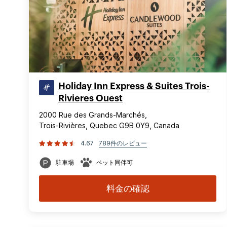
Holiday Inn Express & Suites Trois-
Rivieres Ouest
2000 Rue des Grands-Marchés,
Trois-Rivières, Quebec G9B 0Y9, Canada
4.67
789件のレビュー
駐車場
ペット同伴可
料金の確認