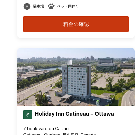
駐車場
ペット同伴可
料金の確認
Holiday Inn Gatineau – Ottawa
7 boulevard du Casino
Gatineau, Quebec J8Y 6V7, Canada