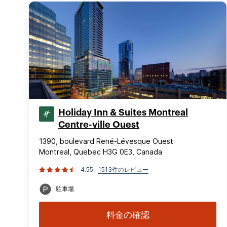
Holiday Inn & Suites Montreal
Centre-ville Ouest
1390, boulevard René-Lévesque Ouest
Montreal, Quebec H3G 0E3, Canada
4.55
1513件のレビュー
駐車場
料金の確認