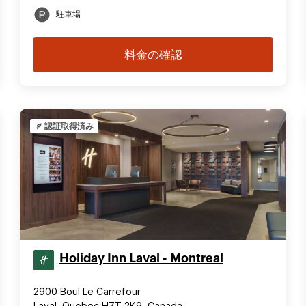
駐車場
料金の確認
認証取得済み
Holiday Inn Laval - Montreal
2900 Boul Le Carrefour
Laval, Quebec H7T 2K9, Canada