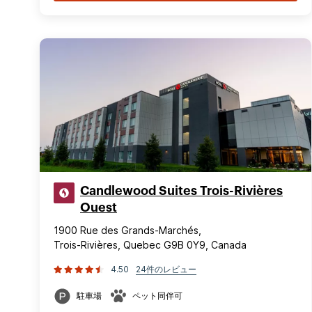
Candlewood Suites Trois-Rivières
Ouest
1900 Rue des Grands-Marchés,
Trois-Rivières, Quebec G9B 0Y9, Canada
4.50
24件のレビュー
駐車場
ペット同伴可