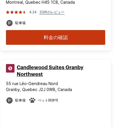
Montreal, Quebec H4S 1C8, Canada
4.24
33件のレビュー
駐車場
料金の確認
Candlewood Suites Granby
Northwest
55 rue Léo-Gendreau Nord
Granby, Quebec J2J 0W8, Canada
駐車場
ペット同伴可