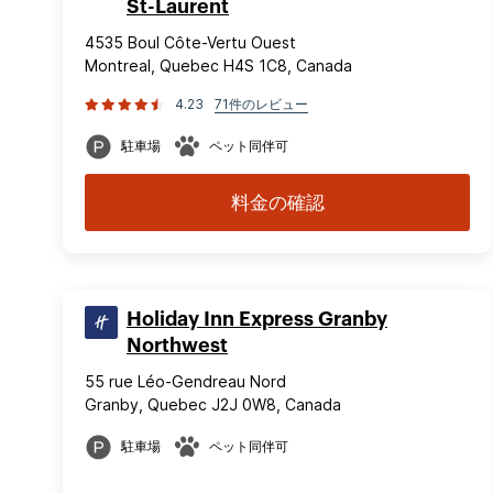
St-Laurent
4535 Boul Côte-Vertu Ouest
Montreal, Quebec H4S 1C8, Canada
4.23
71件のレビュー
駐車場
ペット同伴可
料金の確認
Holiday Inn Express Granby
Northwest
55 rue Léo-Gendreau Nord
Granby, Quebec J2J 0W8, Canada
駐車場
ペット同伴可