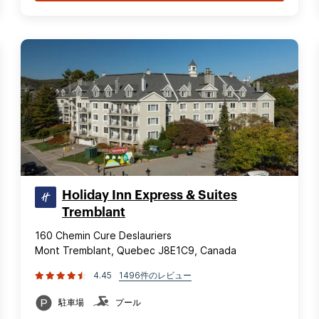
Holiday Inn Express & Suites
Tremblant
160 Chemin Cure Deslauriers
Mont Tremblant, Quebec J8E1C9, Canada
4.45
1496件のレビュー
駐車場
プール