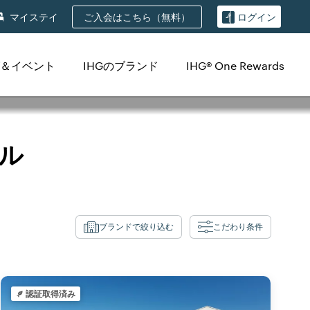
ご入会はこちら（無料）
マイステイ
ログイン
＆イベント
IHGのブランド
IHG® One Rewards
ル
ブランドで絞り込む
こだわり条件
認証取得済み