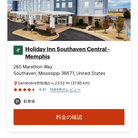
Holiday Inn Southaven Central -
Memphis
280 Marathon Way
Southaven, Mississippi 38671, United States
Senatobia市街地から23.52 mi (37.85 km)
4.41
1584件のレビュー
駐車場
料金の確認