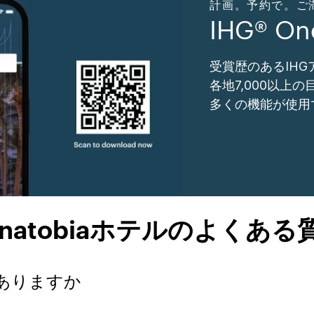
計画。予約で。ご滞在。
IHG® O
受賞歴のあるIH
各地7,000以上
多くの機能が使用
enatobiaホテルのよくある
ルはありますか