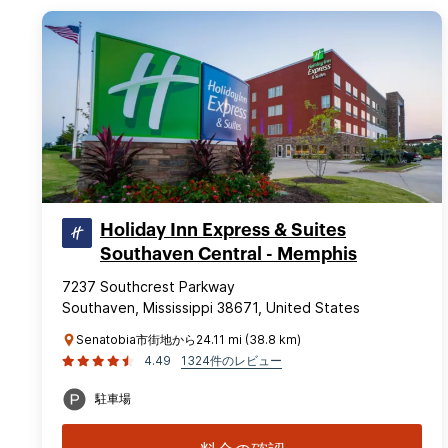
Holiday Inn Express & Suites
Southaven Central - Memphis
7237 Southcrest Parkway
Southaven, Mississippi 38671, United States
Senatobia市街地から24.11 mi (38.8 km)
4.49
1324件のレビュー
駐車場