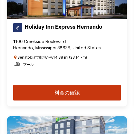
Holiday Inn Express Hernando
1100 Creekside Boulevard
Hernando, Mississippi 38638, United States
Senatobia市街地から14.38 mi (23.14 km)
プール
料金の確認