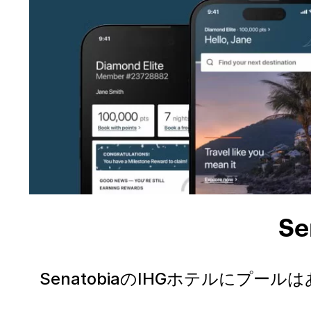
S
SenatobiaのIHGホテルにプー