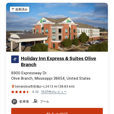
改装済み
Holiday Inn Express & Suites Olive
Branch
8900 Expressway Dr.
Olive Branch, Mississippi 38654, United States
Senatobia市街地から24.13 mi (38.83 km)
4.32
1537件のレビュー
駐車場
プール