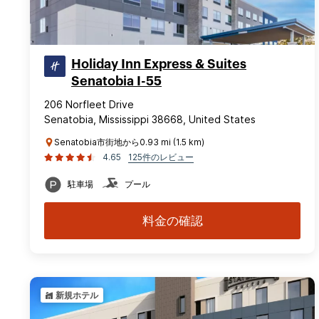
Holiday Inn Express & Suites
Senatobia I-55
206 Norfleet Drive
Senatobia, Mississippi 38668, United States
Senatobia市街地から0.93 mi (1.5 km)
4.65
125件のレビュー
駐車場
プール
料金の確認
新規ホテル