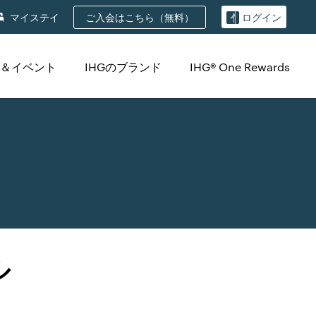
ご入会はこちら（無料）
マイステイ
ログイン
＆イベント
IHGのブランド
IHG® One Rewards
ル