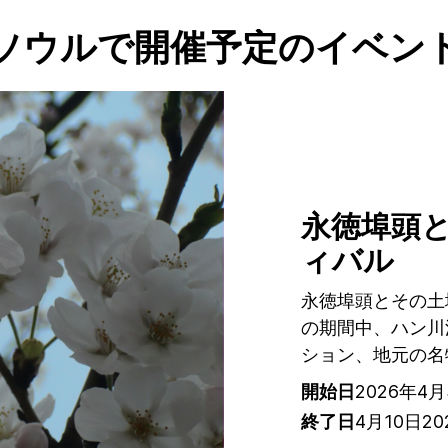
ソウルで開催予定のイベン
永徳埠頭
ィバル
永徳埠頭とその土
の期間中、ハン川
ション、地元の名
開始日
2026年4
終了日
4月10日20