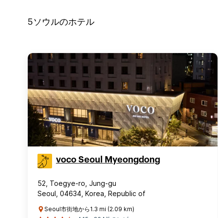
5
ソウル
のホテル
voco Seoul Myeongdong
52, Toegye-ro, Jung-gu
Seoul, 04634, Korea, Republic of
Seoul市街地から1.3 mi (2.09 km)