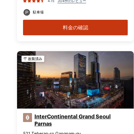
4.15
304件のレビュー
駐車場
料金の確認
改装済み
InterContinental Grand Seoul
Parnas
521 Teheran-ro Gangnam-gu