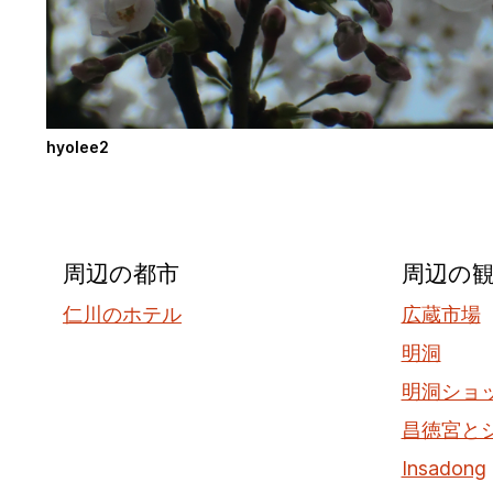
hyolee2
周辺の都市
周辺の
仁川のホテル
広蔵市場
明洞
明洞ショ
昌徳宮と
Insadong