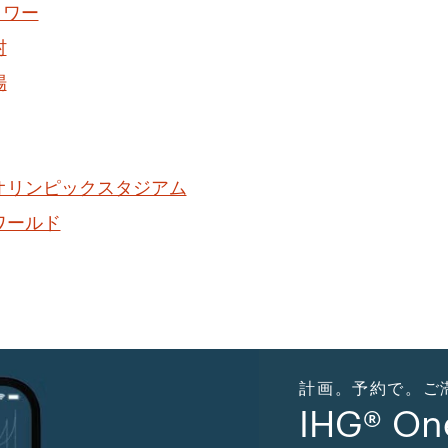
タワー
村
場
オリンピックスタジアム
ワールド
計画。予約で。ご滞在。
IHG® O