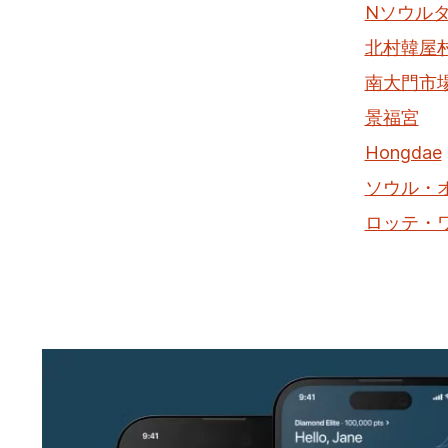
Nソウル
北村韓屋
南大門市
景福宮
Hongdae
ソウル・
ロッテ・