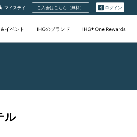
ご入会はこちら（無料）
マイステイ
ログイン
＆イベント
IHGのブランド
IHG® One Rewards
テル