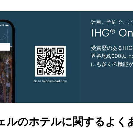
計画。予約で。ご滞在
IHG® O
受賞歴のあるIH
界各地6,000
にも多くの機能
ェルのホテルに関するよく