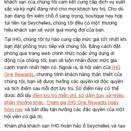
khách sạn của chúng tôi cam kết cung cấp dịch vụ xuất
sắc và kỳ nghỉ đáng nhớ cho mọi khách lưu trú. Cho dù
bạn đang tìm kiếm chỗ ở sang trọng, boutique hay hợp
túi tiền tại Seychelles, chúng tôi đều có một thương
hiệu khách sạn sẽ vượt quá mong đợi của bạn.
Tại IHG, chúng tôi tự hào cung cấp mức giá tốt nhất khi
bạn đặt phòng trực tiếp với chúng tôi. Bằng cách đặt
phòng qua trang web chính thức hoặc ứng dụng di
động của chúng tôi, bạn sẽ luôn nhận được mức giá
cạnh tranh nhất hiện có. Ngoài ra, là hội viên của
IHG
One Rewards
, chương trình khách hàng thân thiết của
chúng tôi, bạn sẽ được hưởng các quyền lợi độc quyền
và tích điểm sau mỗi đợt lưu trú. Số điểm này có thể
được đổi lấy
đêm lưu trú miễn phí, số dặm bay và nhiều
phần thưởng khác
.
Tham gia IHG One Rewards ngay
hôm nay
và bắt đầu tận hưởng các đặc quyền của một
hội viên có giá trị.
Khám phá khách sạn IHG hoàn hảo ở Seychelles và tạo