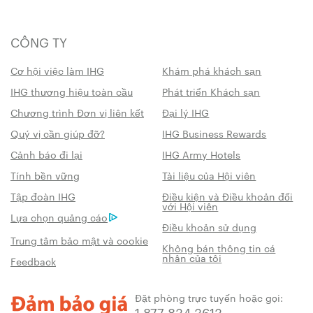
CÔNG TY
Cơ hội việc làm IHG
Khám phá khách sạn
IHG thương hiệu toàn cầu
Phát triển Khách sạn
Chương trình Đơn vị liên kết
Đại lý IHG
Quý vị cần giúp đỡ?
IHG Business Rewards
Cảnh báo đi lại
IHG Army Hotels
Tính bền vững
Tài liệu của Hội viên
Tập đoàn IHG
Điều kiện và Điều khoản đối
với Hội viên
Lựa chọn quảng cáo
Điều khoản sử dụng
Trung tâm bảo mật và cookie
Không bán thông tin cá
nhân của tôi
Feedback
Đặt phòng trực tuyến hoặc gọi:
1 877 834 3613