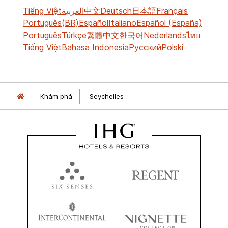
Tiếng Việt
العربية
中文
Deutsch
日本語
Français
Português(BR)
Español
Italiano
Español (España)
Português
Türkçe
繁體中文
한국어
Nederlands
ไทย
Tiếng Việt
Bahasa Indonesia
Русский
Polski
Khám phá
Seychelles