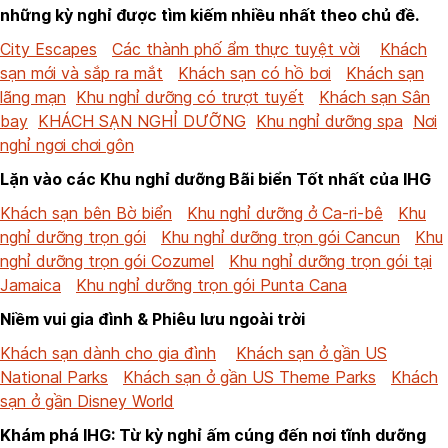
những kỳ nghỉ được tìm kiếm nhiều nhất theo chủ đề.
City Escapes
Các thành phố ẩm thực tuyệt vời
Khách
sạn mới và sắp ra mắt
Khách sạn có hồ bơi
Khách sạn
lãng mạn
Khu nghỉ dưỡng có trượt tuyết
Khách sạn Sân
bay
KHÁCH SẠN NGHỈ DƯỠNG
Khu nghỉ dưỡng spa
Nơi
nghỉ ngơi chơi gôn
Lặn vào các Khu nghỉ dưỡng Bãi biển Tốt nhất của IHG
Khách sạn bên Bờ biển
Khu nghỉ dưỡng ở Ca-ri-bê
Khu
nghỉ dưỡng trọn gói
Khu nghỉ dưỡng trọn gói Cancun
Khu
nghỉ dưỡng trọn gói Cozumel
Khu nghỉ dưỡng trọn gói tại
Jamaica
Khu nghỉ dưỡng trọn gói Punta Cana
Niềm vui gia đình & Phiêu lưu ngoài trời
Khách sạn dành cho gia đình
Khách sạn ở gần US
National Parks
Khách sạn ở gần US Theme Parks
Khách
sạn ở gần Disney World
Khám phá IHG: Từ kỳ nghỉ ấm cúng đến nơi tĩnh dưỡng