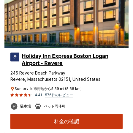
Holiday Inn Express Boston Logan
Airport - Revere
245 Revere Beach Parkway
Revere, Massachusetts 02151, United States
Somerville市街地から5.39 mi (8.68 km)
4.41
576件のレビュー
駐車場
ペット同伴可
料金の確認