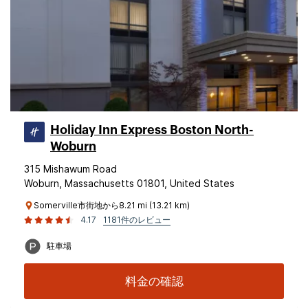
Holiday Inn Express Boston North-
Woburn
315 Mishawum Road
Woburn, Massachusetts 01801, United States
Somerville市街地から8.21 mi (13.21 km)
4.17
1181件のレビュー
駐車場
料金の確認