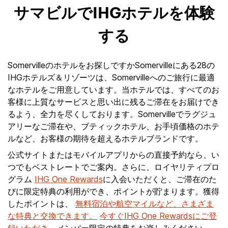
サマビルでIHGホテルを体験
する
Somervilleのホテルをお探しですかSomervilleにある28の
IHGホテルズ＆リゾーツは、Somervilleへのご旅行に最適
なホテルをご用意しています。当ホテルでは、すべてのお
客様に上質なサービスと思い出に残るご滞在をお届けでき
るよう、全力を尽くしております。Somervilleでラグジュ
アリーなご滞在や、ブティックホテル、お手頃価格のホテ
ルなど、お客様の期待を超えるホテルブランドです。
公式サイトまたはモバイルアプリからの直接予約なら、い
つでもベストレートでご案内。さらに、ロイヤリティプロ
グラム
IHG One Rewards
に入会いただくと、ご滞在のた
びに限定特典の利用ができ、ポイントが貯まります。獲得
したポイントは、
無料宿泊や航空マイルなど、さまざま
な特典と交換できます。
今すぐIHG One Rewardsにご登