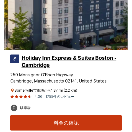
Holiday Inn Express & Suites Boston -
Cambridge
250 Monsignor O'Brien Highway
Cambridge, Massachusetts 02141, United States
Somerville市街地から1.37 mi (2.2 km)
4.36
1755件のレビュー
駐車場
料金の確認