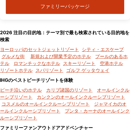
ファミリーパッケージ
2026 注目の目的地：テーマ別で最も検索されている目的地を
検索
ヨーロッパのセットジェットリゾート
シティ・エスケープ
グルメな街
新規および開業予定のホテル
プールのあるホ
テル
ロマンチックなホテル
スキーリゾート
空港ホテル
リゾートホテル
スパリゾート
ゴルフ ゲッタウェイ
IHGのベストビーチリゾートを体験
ビーチ沿いのホテル
カリブ諸国のリゾート
オールインクル
ーシブリゾート
カンクンのオールインクルーシブリゾート
コスメルのオールインクルーシブリゾート
ジャマイカのオ
ールインクルーシブリゾート
プンタ・カーナのオールインク
ルーシブリゾート
ファミリーファンアウトドアアドベンチャー