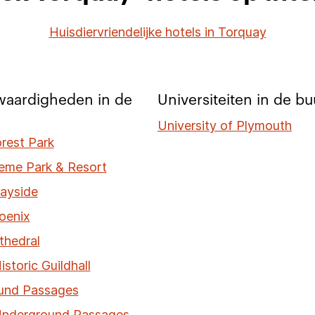
Huisdiervriendelijke hotels in Torquay
waardigheden in de
Universiteiten in de bu
University of Plymouth
rest Park
eme Park & Resort
ayside
oenix
thedral
istoric Guildhall
und Passages
Underground Passages