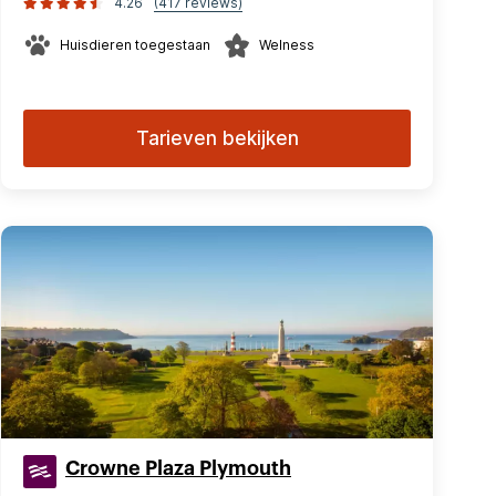
4.26
(417 reviews)
Huisdieren toegestaan
Welness
Tarieven bekijken
Crowne Plaza Plymouth