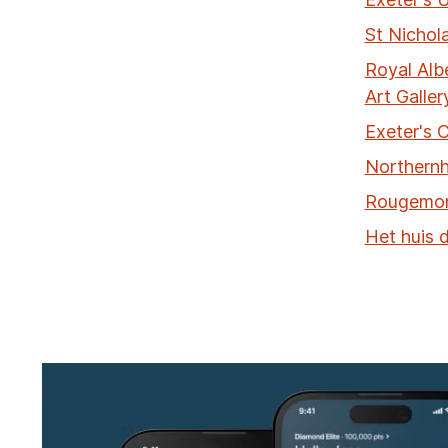
St Nichola
Royal Alb
Art Galler
Exeter's 
Northern
Rougemon
Het huis 