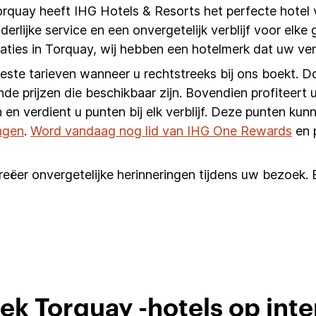
orquay heeft IHG Hotels & Resorts het perfecte hotel
erlijke service en een onvergetelijk verblijf voor elke
ties in Torquay, wij hebben een hotelmerk dat uw ver
beste tarieven wanneer u rechtstreeks bij ons boekt. D
nde prijzen die beschikbaar zijn. Bovendien profiteert u
 en verdient u punten bij elk verblijf. Deze punten k
ngen
.
Word vandaag nog lid van IHG One Rewards
en 
eëer onvergetelijke herinneringen tijdens uw bezoek. 
ek Torquay -hotels op inte