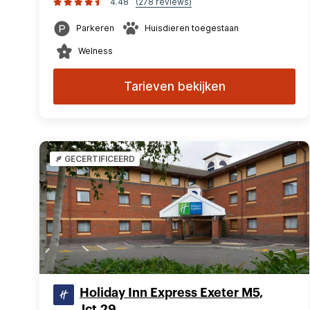
4.48
(278 reviews)
Parkeren
Huisdieren toegestaan
Welness
Tarieven bekijken
GECERTIFICEERD
Holiday Inn Express Exeter M5,
Jct.29