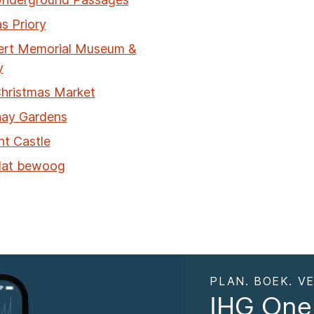
s Priory
ert Memorial Museum &
y
Christmas Market
hay Gardens
t Castle
dat bewoog
PLAN. BOEK. VE
IHG One