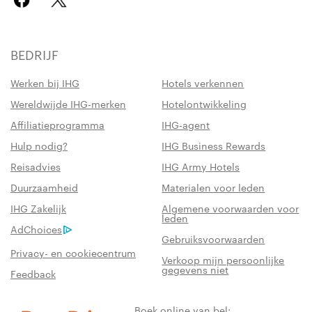
BEDRIJF
Werken bij IHG
Hotels verkennen
Wereldwijde IHG-merken
Hotelontwikkeling
Affiliatieprogramma
IHG-agent
Hulp nodig?
IHG Business Rewards
Reisadvies
IHG Army Hotels
Duurzaamheid
Materialen voor leden
IHG Zakelijk
Algemene voorwaarden voor
leden
AdChoices
Gebruiksvoorwaarden
Privacy- en cookiecentrum
Verkoop mijn persoonlijke
gegevens niet
Feedback
Boek online van bel: