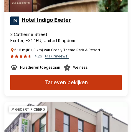
Hotel Indigo Exeter
3 Catherine Street
Exeter, EX1 1EU, United Kingdom
5.16 mijl8 (.3 km) van Crealy Theme Park & Resort
4.26
(417 reviews)
Huisdieren toegestaan
Welness
Tarieven bekijken
GECERTIFICEERD