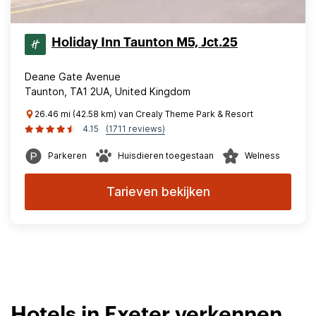
Holiday Inn Taunton M5, Jct.25
Deane Gate Avenue
Taunton, TA1 2UA, United Kingdom
26.46 mi (42.58 km) van Crealy Theme Park & Resort
4.15
(1711 reviews)
Parkeren
Huisdieren toegestaan
Welness
Tarieven bekijken
Hotels in Exeter verkennen