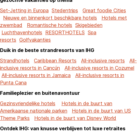
gezochte vakanties op thema
Set-Jetting in Europa
Stedentrips
Great foodie Cities
Nieuwe en binnenkort beschikbare hotels
Hotels met
zwembad
Romantische hotels
Skigebieden
Luchthavenhotels
RESORTHOTELS
Spa
resorts
Golfvakanties
Duik in de beste strandresorts van IHG
Strandhotels
Caribbean Resorts
All-inclusive resorts
All-
inclusive resorts in Cancún
All-inclusive resorts in Cozumel
All-inclusive resorts in Jamaica
All-inclusive resorts in
Punta Cana
Familieplezier en buitenavontuur
Gezinsvriendelijke hotels
Hotels in de buurt van
Amerikaanse nationale parken
Hotels in de buurt van US
Theme Parks
Hotels in de buurt van Disney World
Ontdek IHG: van knusse verblijven tot luxe retraites