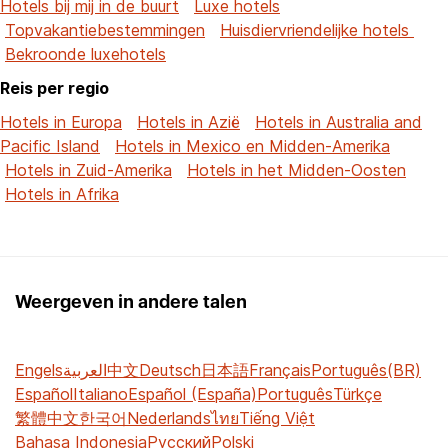
Hotels bij mij in de buurt
Luxe hotels
Topvakantiebestemmingen
Huisdiervriendelijke hotels
Bekroonde luxehotels
Reis per regio
Hotels in Europa
Hotels in Azië
Hotels in Australia and
Pacific Island
Hotels in Mexico en Midden-Amerika
Hotels in Zuid-Amerika
Hotels in het Midden-Oosten
Hotels in Afrika
Weergeven in andere talen
Engels
العربية
中文
Deutsch
日本語
Français
Português(BR)
Español
Italiano
Español (España)
Português
Türkçe
繁體中文
한국어
Nederlands
ไทย
Tiếng Việt
Bahasa Indonesia
Русский
Polski