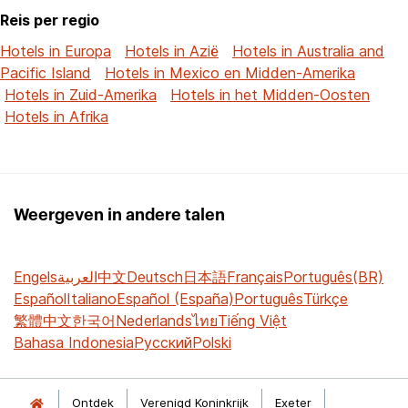
Reis per regio
Hotels in Europa
Hotels in Azië
Hotels in Australia and
Pacific Island
Hotels in Mexico en Midden-Amerika
Hotels in Zuid-Amerika
Hotels in het Midden-Oosten
Hotels in Afrika
Weergeven in andere talen
Engels
العربية
中文
Deutsch
日本語
Français
Português(BR)
Español
Italiano
Español (España)
Português
Türkçe
繁體中文
한국어
Nederlands
ไทย
Tiếng Việt
Bahasa Indonesia
Русский
Polski
Ontdek
Verenigd Koninkrijk
Exeter