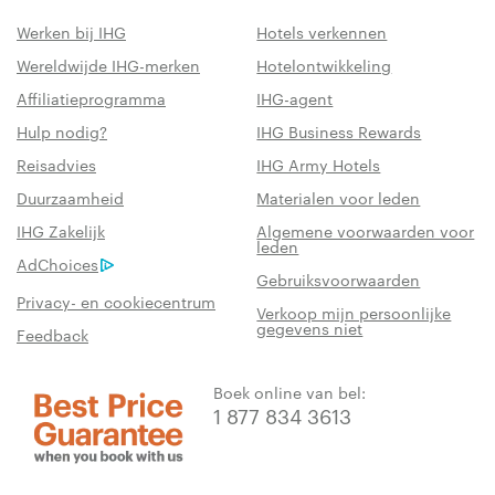
Werken bij IHG
Hotels verkennen
Wereldwijde IHG-merken
Hotelontwikkeling
Affiliatieprogramma
IHG-agent
Hulp nodig?
IHG Business Rewards
Reisadvies
IHG Army Hotels
Duurzaamheid
Materialen voor leden
IHG Zakelijk
Algemene voorwaarden voor
leden
AdChoices
Gebruiksvoorwaarden
Privacy- en cookiecentrum
Verkoop mijn persoonlijke
gegevens niet
Feedback
Boek online van bel:
1 877 834 3613