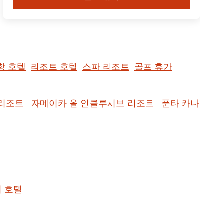
항 호텔
리조트 호텔
스파 리조트
골프 휴가
 리조트
자메이카 올 인클루시브 리조트
푼타 카나
리 호텔