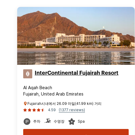
InterContinental Fujairah Resort
Al Aqah Beach
Fujairah, United Arab Emirates
Fujairah시내에서 26.09 마일(41.99 km) 거리
4.59
(1377 reviews)
주차
수영장
Spa