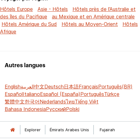
Hôtels Europe
Asie - Hôtels
Hôtels près de l’Australie et
des îles du Pacifique
au Mexique et en Amérique centrale
Hôtels Amérique du Sud
Hôtels au Moyen-Orient
Hôtels
Afrique
Autres langues
English
العربية
中文
Deutsch
日本語
Français
Português(BR)
Español
Italiano
Español (España)
Português
Türkçe
繁體中文
한국어
Nederlands
ไทย
Tiếng Việt
Bahasa Indonesia
Русский
Polski
Explorer
Émirats Arabes Unis
Fujairah