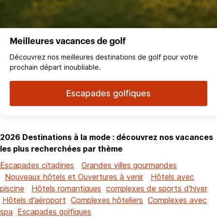
Meilleures vacances de golf
Découvrez nos meilleures destinations de golf pour votre
prochain départ inoubliable.
Escapades golfiques
2026 Destinations à la mode : découvrez nos vacances
les plus recherchées par thème
Escapades citadines
Grandes villes gourmandes
Nouveaux hôtels et Ouvertures à venir
Hôtels avec
piscine
Hôtels romantiques
complexes de sports d'hiver
Hôtels d’aéroport
Complexes hôteliers
Complexes avec
spa
Escapades golfiques