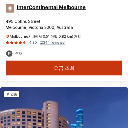
InterContinental Melbourne
495 Collins Street
Melbourne, Victoria 3000, Australia
Melbourne시내에서 0.51 마일(0.82 km) 거리
4.30
(2344 reviews)
주차
요금 조회
인증