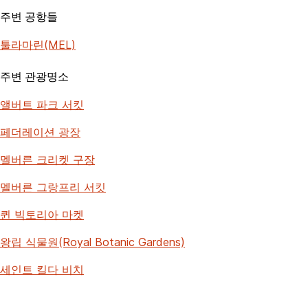
주변 공항들
툴라마린(MEL)
주변 관광명소
앨버트 파크 서킷
페더레이션 광장
멜버른 크리켓 구장
멜버른 그랑프리 서킷
퀸 빅토리아 마켓
왕립 식물원(Royal Botanic Gardens)
세인트 킬다 비치