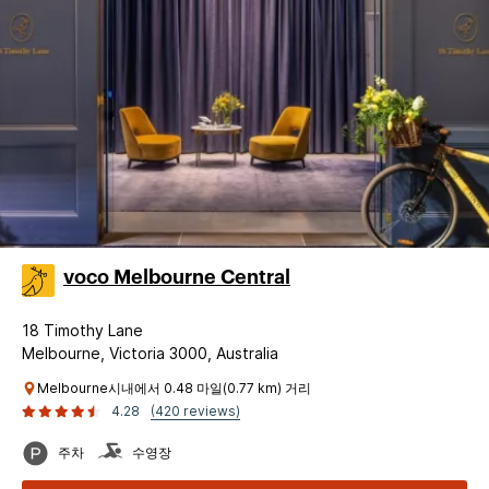
voco Melbourne Central
18 Timothy Lane
Melbourne, Victoria 3000, Australia
Melbourne시내에서 0.48 마일(0.77 km) 거리
4.28
(420 reviews)
주차
수영장