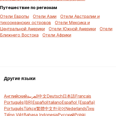
Путешествие по регионам
Отели Европы
Отели Азии
Отели Австралии и
тихоокеанских островов
Отели Мексика и
Центральной Америки
Отели Южной Америки
Отели
Ближнего Востока
Отели Африки
Другие языки
Английский
العربية
中文
Deutsch
日本語
Français
Português(BR)
Español
Italiano
Español (España)
Português
Türkçe
繁體中文
한국어
Nederlands
ไทย
Tiếng Việt
Bahasa Indonesia
Русский
Polski