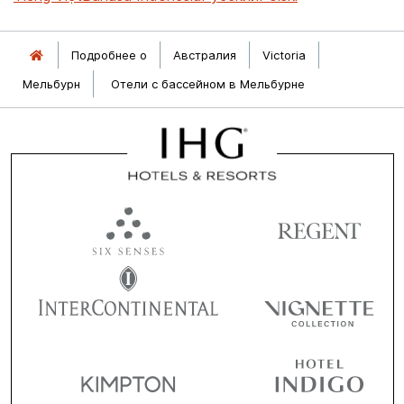
Подробнее о
Австралия
Victoria
Мельбурн
Отели с бассейном в Мельбурне