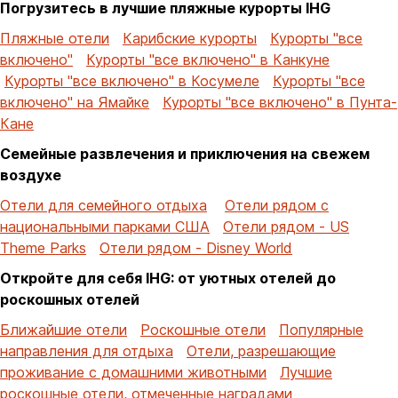
Погрузитесь в лучшие пляжные курорты IHG
Пляжные отели
Карибские курорты
Курорты "все
включено"
Курорты "все включено" в Канкуне
Курорты "все включено" в Косумеле
Курорты "все
включено" на Ямайке
Курорты "все включено" в Пунта-
Кане
Семейные развлечения и приключения на свежем
воздухе
Отели для семейного отдыха
Отели рядом с
национальными парками США
Отели рядом - US
Theme Parks
Отели рядом - Disney World
Откройте для себя IHG: от уютных отелей до
роскошных отелей
Ближайшие отели
Роскошные отели
Популярные
направления для отдыха
Отели, разрешающие
проживание с домашними животными
Лучшие
роскошные отели, отмеченные наградами