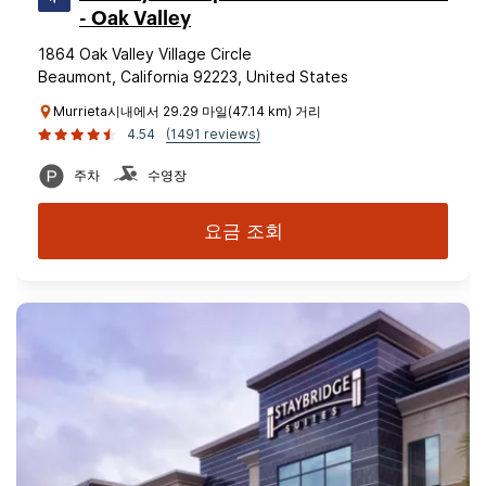
- Oak Valley
1864 Oak Valley Village Circle
Beaumont, California 92223, United States
Murrieta시내에서 29.29 마일(47.14 km) 거리
4.54
(1491 reviews)
주차
수영장
요금 조회