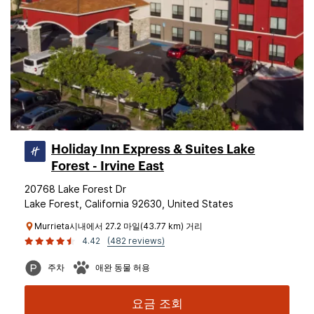
Holiday Inn Express & Suites Lake
Forest - Irvine East
20768 Lake Forest Dr
Lake Forest, California 92630, United States
Murrieta시내에서 27.2 마일(43.77 km) 거리
4.42
(482 reviews)
주차
애완 동물 허용
요금 조회