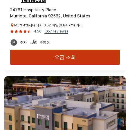
Temecula
24761 Hospitality Place
Murrieta, California 92562, United States
Murrieta시내에서 0.52 마일(0.84 km) 거리
4.50
(657 reviews)
주차
수영장
요금 조회