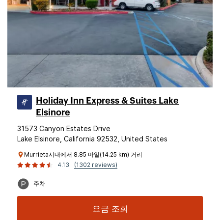
Holiday Inn Express & Suites Lake
Elsinore
31573 Canyon Estates Drive
Lake Elsinore, California 92532, United States
Murrieta시내에서 8.85 마일(14.25 km) 거리
4.13
(1302 reviews)
주차
요금 조회