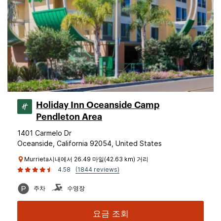
Holiday Inn Oceanside Camp
Pendleton Area
1401 Carmelo Dr
Oceanside, California 92054, United States
Murrieta시내에서 26.49 마일(42.63 km) 거리
4.58
(1844 reviews)
주차
수영장
요금 조회