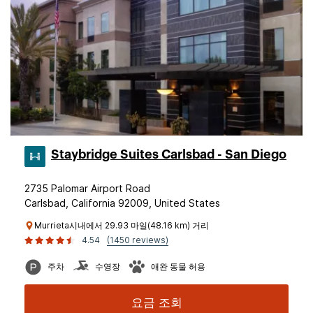
Staybridge Suites Carlsbad - San Diego
2735 Palomar Airport Road
Carlsbad, California 92009, United States
Murrieta시내에서 29.93 마일(48.16 km) 거리
4.54
(1450 reviews)
주차
수영장
애완 동물 허용
요금 조회