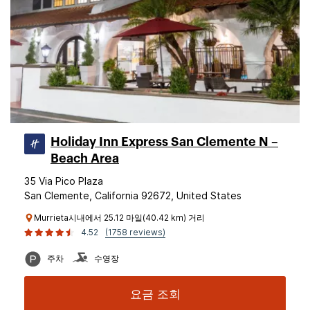
Holiday Inn Express San Clemente N –
Beach Area
35 Via Pico Plaza
San Clemente, California 92672, United States
Murrieta시내에서 25.12 마일(40.42 km) 거리
4.52
(1758 reviews)
주차
수영장
요금 조회