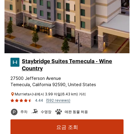
Staybridge Suites Temecula - Wine
Country
27500 Jefferson Avenue
Temecula, California 92590, United States
Murrieta시내에서 3.99 마일(6.43 km) 거리
4.44
(592 reviews)
주차
수영장
애완 동물 허용
요금 조회