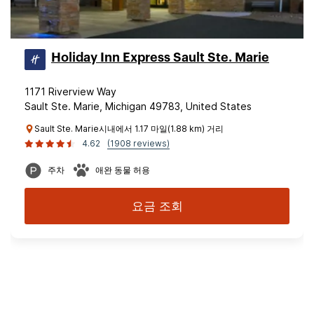
Holiday Inn Express Sault Ste. Marie
1171 Riverview Way
Sault Ste. Marie, Michigan 49783, United States
Sault Ste. Marie시내에서 1.17 마일(1.88 km) 거리
4.62
(1908 reviews)
주차
애완 동물 허용
요금 조회