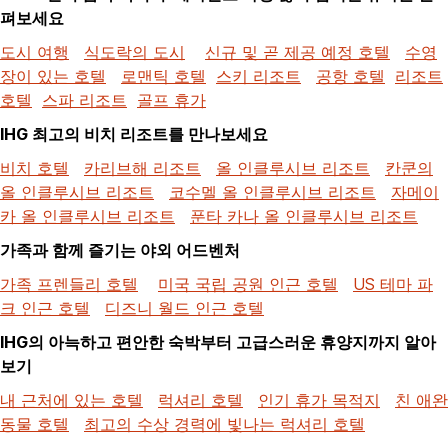
펴보세요
도시 여행
식도락의 도시
신규 및 곧 제공 예정 호텔
수영
장이 있는 호텔
로맨틱 호텔
스키 리조트
공항 호텔
리조트
호텔
스파 리조트
골프 휴가
IHG 최고의 비치 리조트를 만나보세요
비치 호텔
카리브해 리조트
올 인클루시브 리조트
칸쿤의
올 인클루시브 리조트
코수멜 올 인클루시브 리조트
자메이
카 올 인클루시브 리조트
푼타 카나 올 인클루시브 리조트
가족과 함께 즐기는 야외 어드벤처
가족 프렌들리 호텔
미국 국립 공원 인근 호텔
US 테마 파
크 인근 호텔
디즈니 월드 인근 호텔
IHG의 아늑하고 편안한 숙박부터 고급스러운 휴양지까지 알아
보기
내 근처에 있는 호텔
럭셔리 호텔
인기 휴가 목적지
친 애완
동물 호텔
최고의 수상 경력에 빛나는 럭셔리 호텔