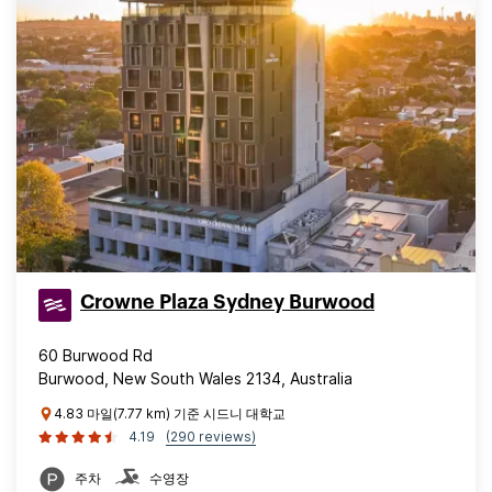
Crowne Plaza Sydney Burwood
60 Burwood Rd
Burwood, New South Wales 2134, Australia
4.83 마일(7.77 km) 기준 시드니 대학교
4.19
(290 reviews)
주차
수영장