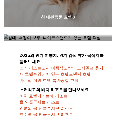
친 애완동물 호텔
내 근처에 있는 호텔
2025의 인기 여행지: 인기 검색 휴가 목적지를
둘러보세요
스키 리조트
도시 여행
식도락의 도시
골프 휴가
새 호텔
수영장이 있는 호텔
로맨틱 호텔
마지막 할인 호텔 특가
공항 호텔
IHG 최고의 비치 리조트를 만나보세요
비치 호텔
카리브해 리조트
올 인클루시브 리조트
칸쿤의 올 인클루시브 리조트
코수멜 올 인클루시브 리조트