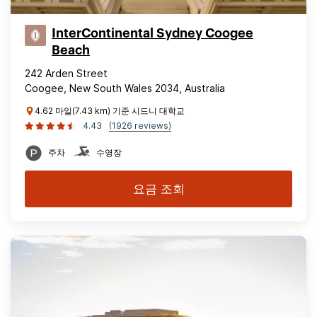
InterContinental Sydney Coogee
Beach
242 Arden Street
Coogee, New South Wales 2034, Australia
4.62 마일(7.43 km) 기준 시드니 대학교
4.43
(1926 reviews)
주차
수영장
요금 조회