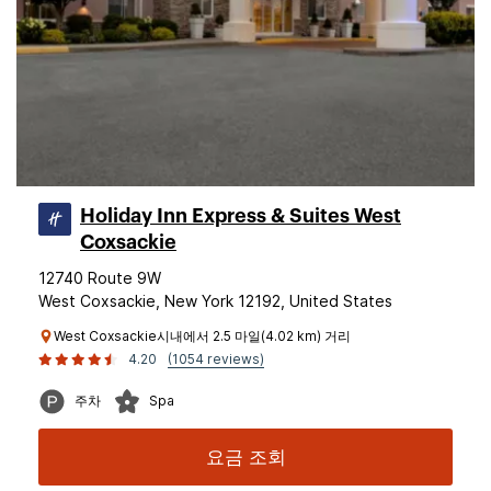
Holiday Inn Express & Suites West
Coxsackie
12740 Route 9W
West Coxsackie, New York 12192, United States
West Coxsackie시내에서 2.5 마일(4.02 km) 거리
4.20
(1054 reviews)
주차
Spa
요금 조회