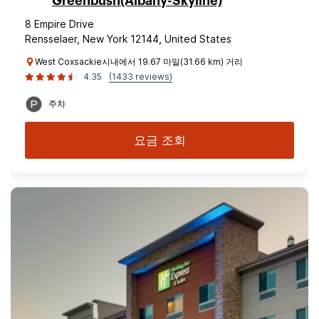
Greenbush(Albany-Skyline)
8 Empire Drive
Rensselaer, New York 12144, United States
West Coxsackie시내에서 19.67 마일(31.66 km) 거리
4.35
(1433 reviews)
주차
요금 조회