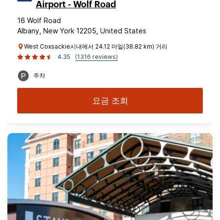
Airport - Wolf Road
16 Wolf Road
Albany, New York 12205, United States
West Coxsackie시내에서 24.12 마일(38.82 km) 거리
4.35
(1316 reviews)
주차
요금 조회