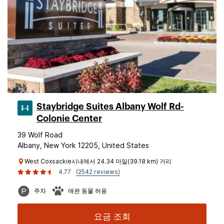
Staybridge Suites Albany Wolf Rd-
Colonie Center
39 Wolf Road
Albany, New York 12205, United States
West Coxsackie시내에서 24.34 마일(39.18 km) 거리
4.77
(2542 reviews)
주차
애완 동물 허용
요금 조회