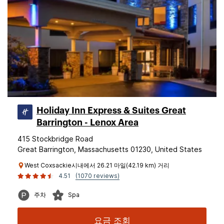
Holiday Inn Express & Suites Great
Barrington - Lenox Area
415 Stockbridge Road
Great Barrington, Massachusetts 01230, United States
West Coxsackie시내에서 26.21 마일(42.19 km) 거리
4.51
(1070 reviews)
주차
Spa
요금 조회