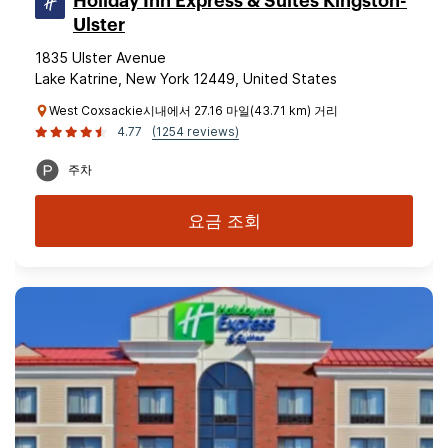
Holiday Inn Express & Suites Kingston-
Ulster
1835 Ulster Avenue
Lake Katrine, New York 12449, United States
West Coxsackie시내에서 27.16 마일(43.71 km) 거리
4.77
(1254 reviews)
주차
요금 조회