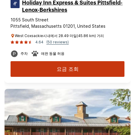
Holiday Inn Express & Suites Pittsfield-
Lenox-Berkshires
1055 South Street
Pittsfield, Massachusetts 01201, United States
West Coxsackie시내에서 28.49 마일(45.86 km) 거리
4.64
(50 reviews)
주차
애완 동물 허용
요금 조회