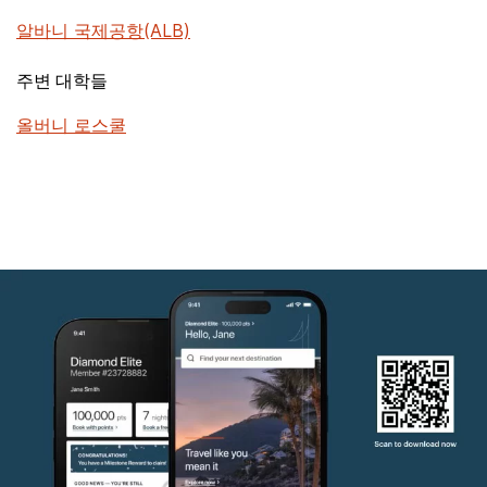
알바니 국제공항(ALB)
주변 대학들
올버니 로스쿨