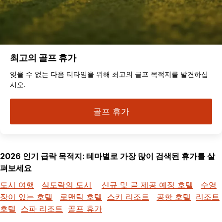
최고의 골프 휴가
잊을 수 없는 다음 티타임을 위해 최고의 골프 목적지를 발견하십
시오.
골프 휴가
2026 인기 급락 목적지: 테마별로 가장 많이 검색된 휴가를 살
펴보세요
도시 여행
식도락의 도시
신규 및 곧 제공 예정 호텔
수영
장이 있는 호텔
로맨틱 호텔
스키 리조트
공항 호텔
리조트
호텔
스파 리조트
골프 휴가