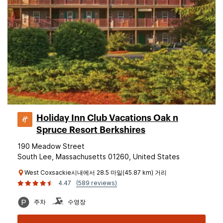
Holiday Inn Club Vacations Oak n
Spruce Resort Berkshires
190 Meadow Street
South Lee, Massachusetts 01260, United States
West Coxsackie시내에서 28.5 마일(45.87 km) 거리
4.47
(589 reviews)
주차
수영장