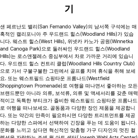
기
샌 페르난도 밸리(San Fernando Valley)의 남서쪽 구석에는 매
혹적인 캘리포니아 주 우드랜드 힐스(Woodland Hills)가 있습
니다. 웨스트 힐스(West Hills), 위넷카 카노가 공원(Winnetka
and Canoga Park)으로 둘러싸인 우드랜드 힐스(Woodland
Hills)는 로스앤젤레스 중심부에서 차로 가까운 거리에 있습니
다. 우드랜드 힐스 컨트리 클럽(Woodland Hills Country Club)
으로 가서 구불구불한 그린에서 골프를 치며 휴식을 취해 보세
요. 또는 웨스트필드 쇼핑타운 프롬나드(Westfield
Shoppingtown Promenade)로 여행을 떠나면서 좋아하는 모든
브랜드뿐만 아니라 의류, 보석류, 의류 및 액세서리를 갖춘 매력
적이고 독특한 부티크가 즐비한 웨스트필드 쇼핑타운 프롬나드
로 여행을 떠나보세요. 골동품과 다양한 장인 제품을 제공합니
다. 또는 약간의 만족이 필요하시면 다양한 트리트먼트를 제공
하는 다양한 스파에서 선택하여 긴장을 푸는 데 도움이 됩니다.
문화를 느끼고 싶다면 혁신적인 맞춤형 가구 디자인의 멋진 컬
렉션을 자랑하는 조셉 월 아트 센터(Joseph Wahl Arts Center)