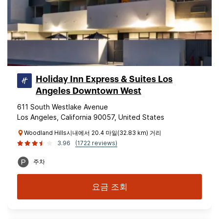
Holiday Inn Express & Suites Los
Angeles Downtown West
611 South Westlake Avenue
Los Angeles, California 90057, United States
Woodland Hills시내에서 20.4 마일(32.83 km) 거리
3.96
(1722 reviews)
주차
요금 조회