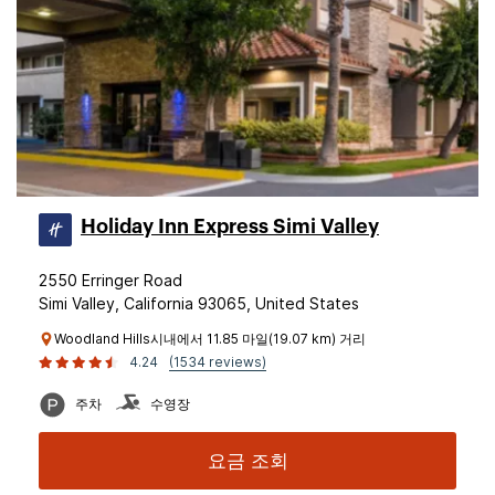
Holiday Inn Express Simi Valley
2550 Erringer Road
Simi Valley, California 93065, United States
Woodland Hills시내에서 11.85 마일(19.07 km) 거리
4.24
(1534 reviews)
주차
수영장
요금 조회