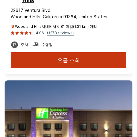
Hills
22617 Ventura Blvd.
Woodland Hills, California 91364, United States
Woodland Hills시내에서 0.81 마일(1.31 km) 거리
4.06
(1278 reviews)
주차
수영장
요금 조회