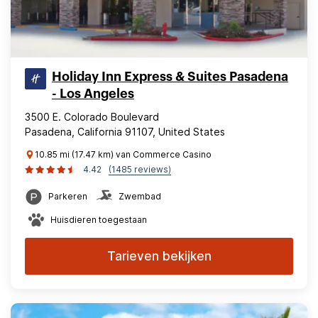
Holiday Inn Express & Suites Pasadena
- Los Angeles
3500 E. Colorado Boulevard
Pasadena, California 91107, United States
10.85 mi (17.47 km) van Commerce Casino
4.42
(1485 reviews)
Parkeren
Zwembad
Huisdieren toegestaan
Tarieven bekijken