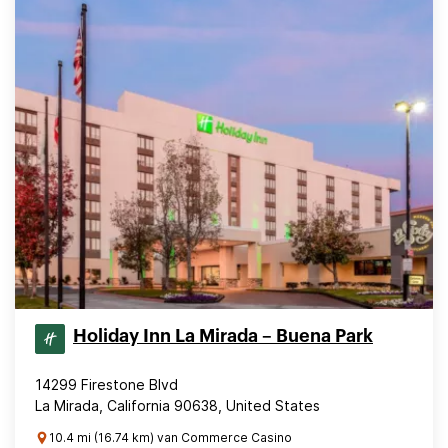
Holiday Inn La Mirada – Buena Park
14299 Firestone Blvd
La Mirada, California 90638, United States
10.4 mi (16.74 km) van Commerce Casino