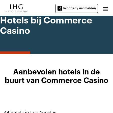
Inloggen / Aanmelden
Hotels bij Commerce
Casino
Aanbevolen hotels in de
buurt van Commerce Casino
44
hotels in
Los Angeles