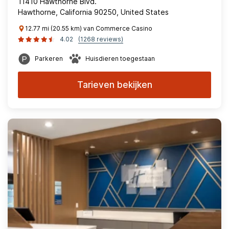
11410 Hawthorne Blvd.
Hawthorne, California 90250, United States
12.77 mi (20.55 km) van Commerce Casino
4.02
(1268 reviews)
Parkeren
Huisdieren toegestaan
Tarieven bekijken