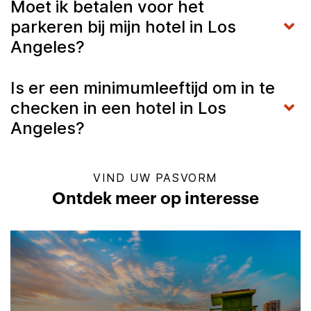
Moet ik betalen voor het
parkeren bij mijn hotel in Los
Angeles?
Is er een minimumleeftijd om in te
checken in een hotel in Los
Angeles?
VIND UW PASVORM
Ontdek meer op interesse