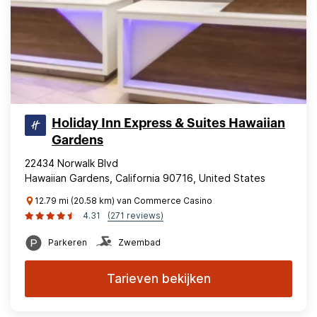
Holiday Inn Express & Suites Hawaiian
Gardens
22434 Norwalk Blvd
Hawaiian Gardens, California 90716, United States
12.79 mi (20.58 km) van Commerce Casino
4.31
(271 reviews)
Parkeren
Zwembad
Tarieven bekijken