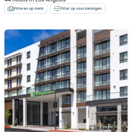
Filteren op merk
Filter op voorzieningen