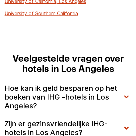
University of California, Los Angeles
University of Southern California
Veelgestelde vragen over
hotels in Los Angeles
Hoe kan ik geld besparen op het
boeken van IHG -hotels in Los
Angeles?
Zijn er gezinsvriendelijke IHG-
hotels in Los Angeles?