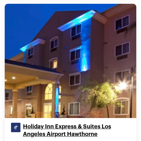
Holiday Inn Express & Suites Los
Angeles Airport Hawthorne