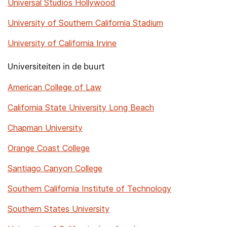
Universal Studios Hollywood
University of Southern California Stadium
University of California Irvine
Universiteiten in de buurt
American College of Law
California State University Long Beach
Chapman University
Orange Coast College
Santiago Canyon College
Southern California Institute of Technology
Southern States University