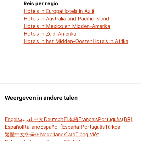
Reis per regio
Hotels in Europa
Hotels in Azië
Hotels in Australia and Pacific Island
Hotels in Mexico en Midden-Amerika
Hotels in Zuid-Amerika
Hotels in het Midden-Oosten
Hotels in Afrika
Weergeven in andere talen
Engels
العربية
中文
Deutsch
日本語
Français
Português(BR)
Español
Italiano
Español (España)
Português
Türkçe
繁體中文
한국어
Nederlands
ไทย
Tiếng Việt