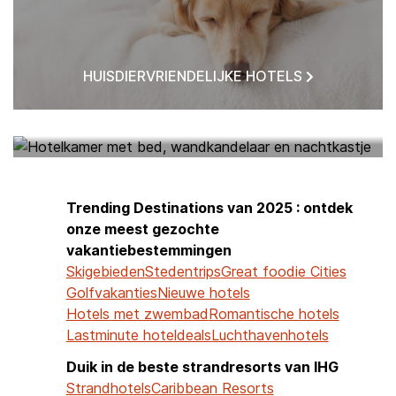
HUISDIERVRIENDELIJKE HOTELS
HOTELS BIJ MIJ IN DE BUURT
Trending Destinations van 2025 : ontdek
onze meest gezochte
vakantiebestemmingen
Skigebieden
Stedentrips
Great foodie Cities
Golfvakanties
Nieuwe hotels
Hotels met zwembad
Romantische hotels
Lastminute hoteldeals
Luchthavenhotels
Duik in de beste strandresorts van IHG
Strandhotels
Caribbean Resorts