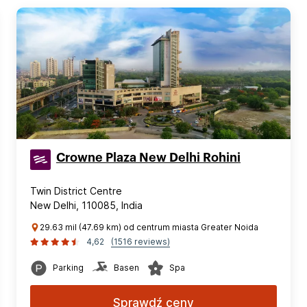
Crowne Plaza New Delhi Rohini
Twin District Centre
New Delhi, 110085, India
29.63 mil (47.69 km) od centrum miasta Greater Noida
4,62
(1516 reviews)
Parking
Basen
Spa
Sprawdź ceny