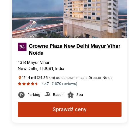
Crowne Plaza New Delhi Mayur Vihar
Noida
13 B Mayur Vihar
New Delhi, 110091, India
15.14 mil (24.36 km) od centrum miasta Greater Noida
4,47
(1670 reviews)
Parking
Basen
Spa
Sprawdź ceny