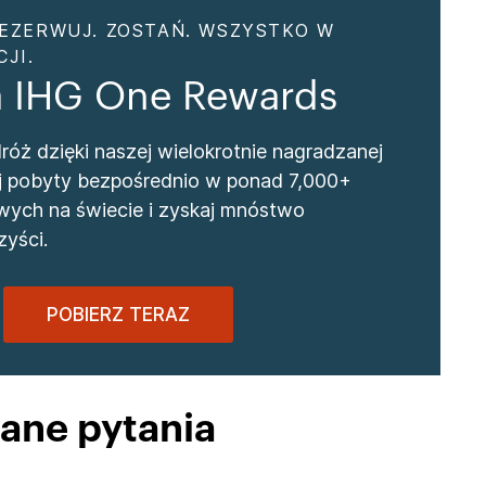
EZERWUJ. ZOSTAŃ. WSZYSTKO W
JI.
a IHG One Rewards
óż dzięki naszej wielokrotnie nagradzanej
wuj pobyty bezpośrednio w ponad 7,000+
wych na świecie i zyskaj mnóstwo
yści.
POBIERZ TERAZ
ane pytania