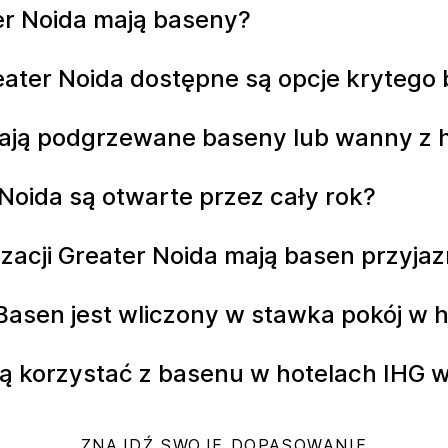
ter Noida mają baseny?
eater Noida dostępne są opcje kryteg
 mają podgrzewane baseny lub wanny 
Noida są otwarte przez cały rok?
izacji Greater Noida mają basen przyja
sen jest wliczony w stawka pokój w h
 korzystać z basenu w hotelach IHG 
ZNAJDŹ SWOJE DOPASOWANIE