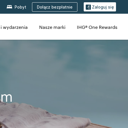
Dołącz bezpłatnie
Pobyt
Zaloguj się
i wydarzenia
Nasze marki
IHG® One Rewards
em