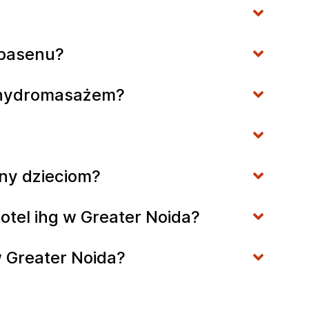
o basenu?
z hydromasażem?
zny dzieciom?
otel ihg w Greater Noida?
w Greater Noida?