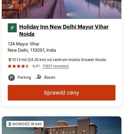
Holiday Inn New Delhi Mayur Vihar
Noida
13A Mayur Vihar
New Delhi, 110091, India
15.13 mil (24.35 km) od centrum miasta Greater Noida
4,41
(1801 reviews)
Parking
Basen
Sprawdź ceny
NOWOŚĆ W IHG