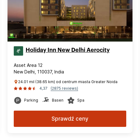
Holiday Inn New Delhi Aerocity
Asset Area 12
New Delhi, 110037, India
24.01 mil (38.65 km) od centrum miasta Greater Noida
4,37
(2875 reviews)
Parking
Basen
Spa
Sprawdź ceny