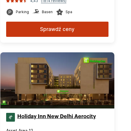
4,43
(1814 reviews)
Parking
Basen
Spa
Sprawdź ceny
Holiday Inn New Delhi Aerocity
Asset Area 12