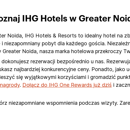
oznaj IHG Hotels w Greater Noi
r Noida, IHG Hotels & Resorts to idealny hotel na zb
ę i niezapomniany pobyt dla każdego gościa. Niezależ
 Greater Noida, nasza marka hotelowa przekroczy Tw
dokonujesz rezerwacji bezpośrednio u nas. Rezerwują
zyskasz najbardziej konkurencyjne ceny. Ponadto, jako
cieszyć się wyjątkowymi korzyściami i gromadzić pun
e nagrody
.
Dołącz do IHG One Rewards już dziś
i zaczn
wórz niezapomniane wspomnienia podczas wizyty. Zare