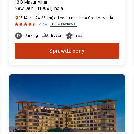
13 B Mayur Vihar
New Delhi, 110091, India
15.14 mil (24.36 km) od centrum miasta Greater Noida
4,48
(1589 reviews)
Parking
Basen
Spa
Sprawdź ceny