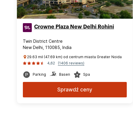
Crowne Plaza New Delhi Rohini
Twin District Centre
New Delhi, 110085, India
29.63 mil (47.69 km) od centrum miasta Greater Noida
4,62
(1406 reviews)
Parking
Basen
Spa
Sprawdź ceny