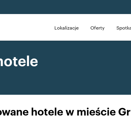
Lokalizacje
Oferty
Spotka
hotele
ane hotele w mieście Gr