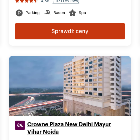
4,68
(1971 reviews)
Parking
Basen
Spa
Sprawdź ceny
Crowne Plaza New Delhi Mayur
Vihar Noida