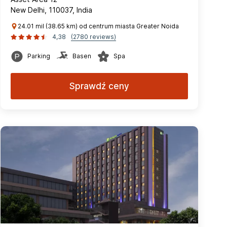
New Delhi, 110037, India
24.01 mil (38.65 km) od centrum miasta Greater Noida
4,38
(2780 reviews)
Parking
Basen
Spa
Sprawdź ceny