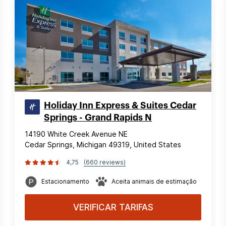
Holiday Inn Express & Suites Cedar
Springs - Grand Rapids N
14190 White Creek Avenue NE
Cedar Springs, Michigan 49319, United States
4,75
(660 reviews)
Estacionamento
Aceita animais de estimação
VERIFICAR TARIFAS