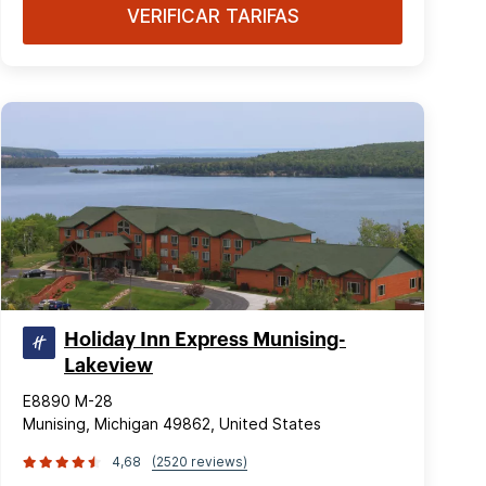
VERIFICAR TARIFAS
Holiday Inn Express Munising-
Lakeview
E8890 M-28
Munising, Michigan 49862, United States
4,68
(2520 reviews)