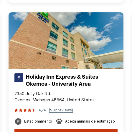
Holiday Inn Express & Suites
Okemos - University Area
2350 Jolly Oak Rd.
Okemos, Michigan 48864, United States
4,74
(982 reviews)
Estacionamento
Aceita animais de estimação