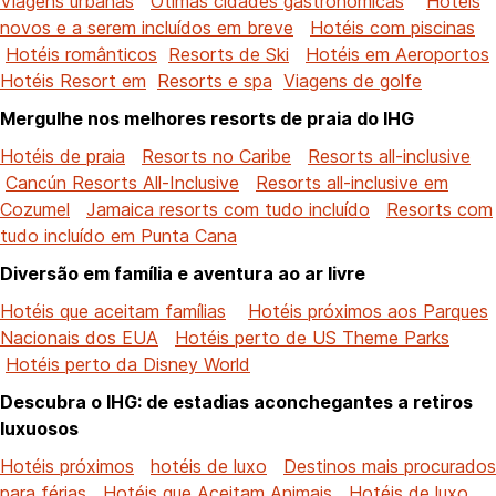
Viagens urbanas
Ótimas cidades gastronômicas
Hotéis
novos e a serem incluídos em breve
Hotéis com piscinas
Hotéis românticos
Resorts de Ski
Hotéis em Aeroportos
Hotéis Resort em
Resorts e spa
Viagens de golfe
Mergulhe nos melhores resorts de praia do IHG
Hotéis de praia
Resorts no Caribe
Resorts all-inclusive
Cancún Resorts All-Inclusive
Resorts all-inclusive em
Cozumel
Jamaica resorts com tudo incluído
Resorts com
tudo incluído em Punta Cana
Diversão em família e aventura ao ar livre
Hotéis que aceitam famílias
Hotéis próximos aos Parques
Nacionais dos EUA
Hotéis perto de US Theme Parks
Hotéis perto da Disney World
Descubra o IHG: de estadias aconchegantes a retiros
luxuosos
Hotéis próximos
hotéis de luxo
Destinos mais procurados
para férias
Hotéis que Aceitam Animais
Hotéis de luxo