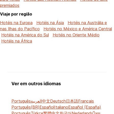
premiados
Viaje por região
Hotéis na Europa
Hotéis na Ásia
Hotéis na Austrália e
nas Ilhas do Pacífico
Hotéis no México e América Central
Hotéis na América do Sul
Hotéis no Oriente Médio
Hotéis na África
Ver em outros idiomas
Português
العربية
中文
Deutsch
日本語
Français
Português(BR)
Español
Italiano
Español (España)
Português
Türkçe
繁體中文
한국어
Nederlands
ไทย