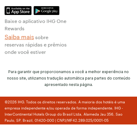
Baixe o aplicativo IHG One
Rewards
Saiba mais
sobre
reservas rápidas e prêmios
onde você estiver
Para garantir que proporcionamos a você a melhor experiência no
nosso site, utilizamos tradução automática para partes do conteúdo
apresentado nesta página.
©2026 IHG. Todos os direitos reservados. A maioria dos hotéis é uma
empresa independente e/ou operada de forma independente. IHG -
InterContinental Hotels Group do Brasil Ltda, Alameda Jau 356, Sao
Paulo, SP, Brazil, 01420-000 | CNPJ/MF42.289.025/0001-05