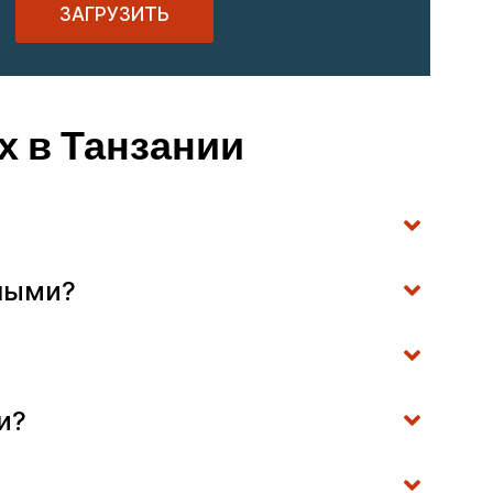
ЗАГРУЗИТЬ
х в Танзании
тными?
и?