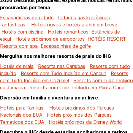
2026 Destinos populares: explore as nossas férias mais
procuradas por tema
Escapadinhas da cidade
Cidades gastronómicas
fantásticas
Hotéis novos e hotéis a abrir em breve
Hotéis com piscina
Hotéis românticos
Estâncias de
esqui
Hotéis próximos de aeroportos
HOTÉIS RESORT
Resorts com spa
Escapadinhas de golfe
Mergulhe nos melhores resorts de praia do IHG
Hotéis de praia
Resorts nas Caraíbas
Resorts com tudo
incluído
Resorts com Tudo Incluído em Cancun
Resorts
com Tudo Incluído em Cozumel
Resorts com Tudo Incluído
na Jamaica
Resorts com Tudo Incluído em Punta Cana
Diversão em família e aventura ao ar livre
Hotéis para famílias
Hotéis próximos dos Parques
Nacionais dos EUA
Hotéis próximos dos Parques
Temáticos dos EUA
Hotéis próximos da Disney World
Descubra o IHG: desde estadias acolhedoras a retiros