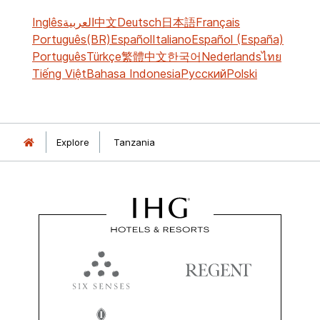
Inglês
العربية
中文
Deutsch
日本語
Français
Português(BR)
Español
Italiano
Español (España)
Português
Türkçe
繁體中文
한국어
Nederlands
ไทย
Tiếng Việt
Bahasa Indonesia
Русский
Polski
Explore
Tanzania