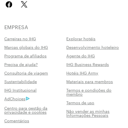
EMPRESA
Carreiras no IHG
Explorar hotéis
Marcas globais do IHG
Desenvolvimento hoteleiro
Programa de afiliados
Agente do IHG
Precisa de ajuda?
IHG Business Rewards
Consultoria de viagem
Hotéis IHG Army
Sustentabilidade
Materiais para membros
IHG Institucional
Termos e condições do
membro
AdChoices
Termos de uso
Centro para gestão da
Não vender as minhas
privacidade e cookies
Informações Pessoais
Comentários