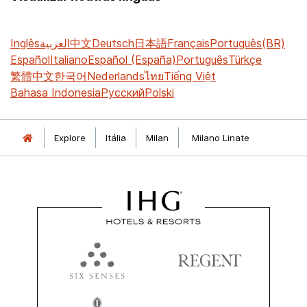
Inglês
العربية
中文
Deutsch
日本語
Français
Português(BR)
Español
Italiano
Español (España)
Português
Türkçe
繁體中文
한국어
Nederlands
ไทย
Tiếng Việt
Bahasa Indonesia
Русский
Polski
Explore
Itália
Milan
Milano Linate