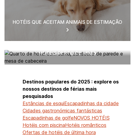
HOTÉIS QUE ACEITAM ANIMAIS DE ESTIMAÇÃO
HOTÉIS PERTO DE MIM
Destinos populares do 2025 : explore os
nossos destinos de férias mais
pesquisados
Estâncias de esqui
Escapadinhas da cidade
Cidades gastronómicas fantásticas
Escapadinhas de golfe
NOVOS HOTÉIS
Hotéis com piscina
Hotéis românticos
Ofertas de hotéis de última hora