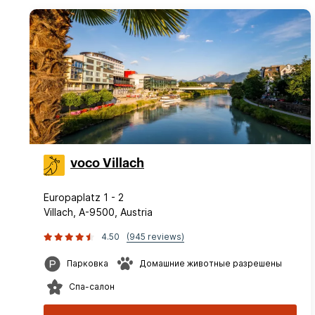
voco Villach
Europaplatz 1 - 2
Villach, A-9500, Austria
4.50
(945 reviews)
Парковка
Домашние животные разрешены
Спа-салон