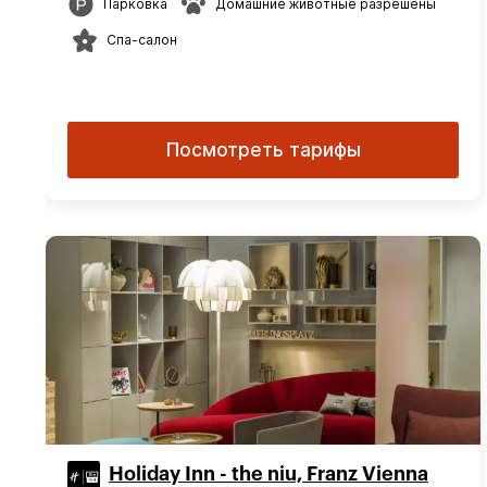
Парковка
Домашние животные разрешены
Спа-салон
Посмотреть тарифы
Holiday Inn - the niu, Franz Vienna