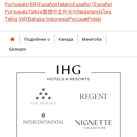
Português(BR)
Español
Italiano
Español (España)
Português
Türkçe
繁體中文
한국어
Nederlands
ไทย
Tiếng Việt
Bahasa Indonesia
Русский
Polski
Подробнее о
Канада
Манитоба
Брандон