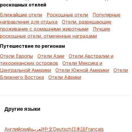
роскошных отелей
Ближайшие отели
Роскошные отели
Популярные
направления для отдыха
Отели, разрешающие
проживание с домашними животными
Лучшие
роскошные отели, отмеченные наградами
Путешествие по регионам
Отели Европы
Отели Азии
Отели Австралии и
тихоокеанских островов
Отели Мексика и
Центральной Америки
Отели Южной Америки
Отели
Ближнего Востока
Отели Африки
Другие языки
Английский
العربية
中文
Deutsch
日本語
Français