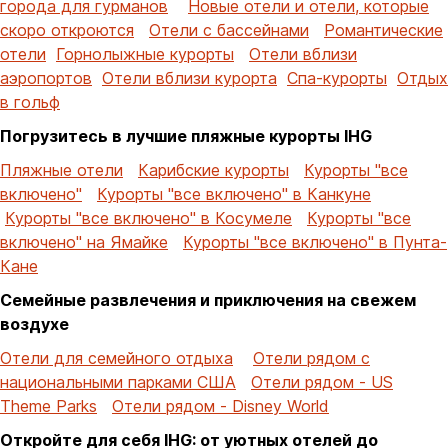
города для гурманов
Новые отели и отели, которые
скоро откроются
Отели с бассейнами
Романтические
отели
Горнолыжные курорты
Отели вблизи
аэропортов
Отели вблизи курорта
Спа-курорты
Отдых
в гольф
Погрузитесь в лучшие пляжные курорты IHG
Пляжные отели
Карибские курорты
Курорты "все
включено"
Курорты "все включено" в Канкуне
Курорты "все включено" в Косумеле
Курорты "все
включено" на Ямайке
Курорты "все включено" в Пунта-
Кане
Семейные развлечения и приключения на свежем
воздухе
Отели для семейного отдыха
Отели рядом с
национальными парками США
Отели рядом - US
Theme Parks
Отели рядом - Disney World
Откройте для себя IHG: от уютных отелей до