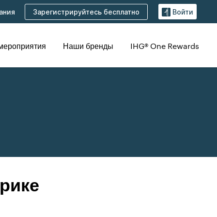
Зарегистрируйтесь бесплатно
ания
Войти
 мероприятия
Наши бренды
IHG® One Rewards
рике