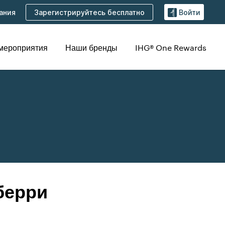
Зарегистрируйтесь бесплатно
ания
Войти
 мероприятия
Наши бренды
IHG® One Rewards
берри