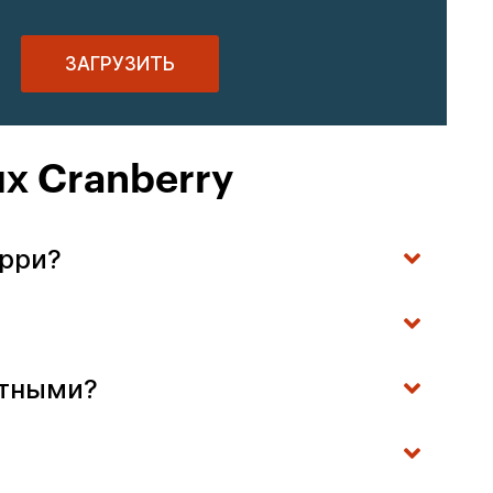
ЗАГРУЗИТЬ
х Cranberry
ерри?
отными?