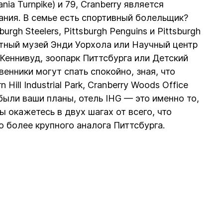
 Turnpike) и 79, Cranberry является
ния. В семье есть спортивный болельщик?
rgh Steelers, Pittsburgh Penguins и Pittsburgh
стный музей Энди Уорхола или Научный центр
 Кеннивуд, зоопарк Питтсбурга или Детский
енники могут спать спокойно, зная, что
ll Industrial Park, Cranberry Woods Office
 были ваши планы, отель IHG — это именно то,
 окажетесь в двух шагах от всего, что
 более крупного аналога Питтсбурга.