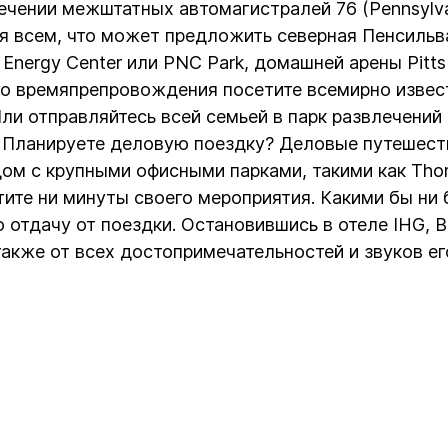
ении межштатных автомагистралей 76 (Pennsylvania
я всем, что может предложить северная Пенсильва
Energy Center или PNC Park, домашней арены Pittsbu
ого времяпрепровождения посетите всемирно изве
Или отправляйтесь всей семьей в парк развлечений
. Планируете деловую поездку? Деловые путешеств
м с крупными офисными парками, такими как Thorn Hi
стите ни минуты своего мероприятия. Какими бы ни
отдачу от поездки. Остановившись в отеле IHG, Вы
акже от всех достопримечательностей и звуков его