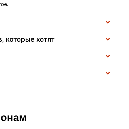
ое.
, которые хотят
ионам