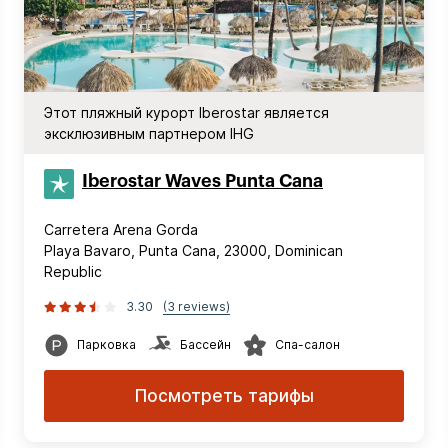
Этот пляжный курорт Iberostar является
эксклюзивным партнером IHG
Iberostar Waves Punta Cana
Carretera Arena Gorda
Playa Bavaro, Punta Cana, 23000, Dominican
Republic
3.30
(3 reviews)
Парковка
Бассейн
Спа-салон
Посмотреть тарифы