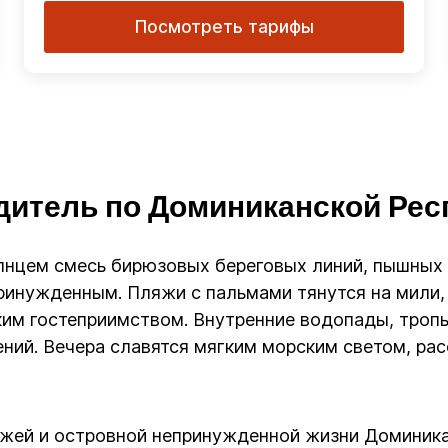
Посмотреть тарифы
дитель по Доминиканской Рес
лнцем смесь бирюзовых береговых линий, пышных 
ринужденным. Пляжи с пальмами тянутся на мили,
ким гостеприимством. Внутренние водопады, троп
ий. Вечера славятся мягким морским светом, ра
яжей и островной непринужденной жизни Доминика