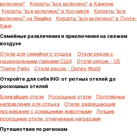
включено"
Курорты "все включено" в Канкуне
Курорты "все включено" в Косумеле
Курорты "все
включено" на Ямайке
Курорты "все включено" в Пунта-
Кане
Семейные развлечения и приключения на свежем
воздухе
Отели для семейного отдыха
Отели рядом с
национальными парками США
Отели рядом - US
Theme Parks
Отели рядом - Disney World
Откройте для себя IHG: от уютных отелей до
роскошных отелей
Ближайшие отели
Роскошные отели
Популярные
направления для отдыха
Отели, разрешающие
проживание с домашними животными
Лучшие
роскошные отели, отмеченные наградами
Путешествие по регионам