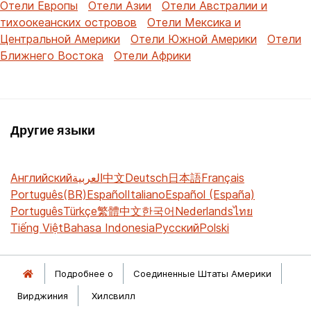
Отели Европы
Отели Азии
Отели Австралии и
тихоокеанских островов
Отели Мексика и
Центральной Америки
Отели Южной Америки
Отели
Ближнего Востока
Отели Африки
Другие языки
Английский
العربية
中文
Deutsch
日本語
Français
Português(BR)
Español
Italiano
Español (España)
Português
Türkçe
繁體中文
한국어
Nederlands
ไทย
Tiếng Việt
Bahasa Indonesia
Русский
Polski
Подробнее о
Соединенные Штаты Америки
Вирджиния
Хилсвилл