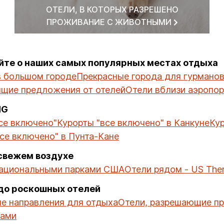
ОТЕЛИ, В КОТОРЫХ РАЗРЕШЕНО
ПРОЖИВАНИЕ С ЖИВОТНЫМИ
йте о наших самых популярных местах отдыха
 большом городе
Прекрасные города для гурмано
ящие предложения от отелей
Отели вблизи аэропор
HG
се включено"
Курорты "все включено" в Канкуне
Ку
се включено" в Пунта-Кане
свежем воздухе
национальными парками США
Отели рядом - US The
 до роскошных отелей
е направления для отдыха
Отели, разрешающие п
дами