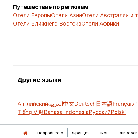
Путешествие по регионам
Отели Европы
Отели Азии
Отели Австралии и 
Отели Ближнего Востока
Отели Африки
Другие языки
Английский
العربية
中文
Deutsch
日本語
Français
P
Tiếng Việt
Bahasa Indonesia
Русский
Polski
Подробнее о
Франция
Лион
Университ