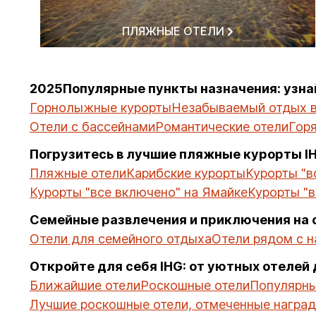
ПЛЯЖНЫЕ ОТЕЛИ
2025Популярные пункты назначения: узна
Горнолыжные курорты
Незабываемый отдых в
Отели с бассейнами
Романтические отели
Гор
Погрузитесь в лучшие пляжные курорты I
Пляжные отели
Карибские курорты
Курорты "в
Курорты "все включено" на Ямайке
Курорты "в
Семейные развлечения и приключения на 
Отели для семейного отдыха
Отели рядом с 
Откройте для себя IHG: от уютных отелей
Ближайшие отели
Роскошные отели
Популярны
Лучшие роскошные отели, отмеченные награ