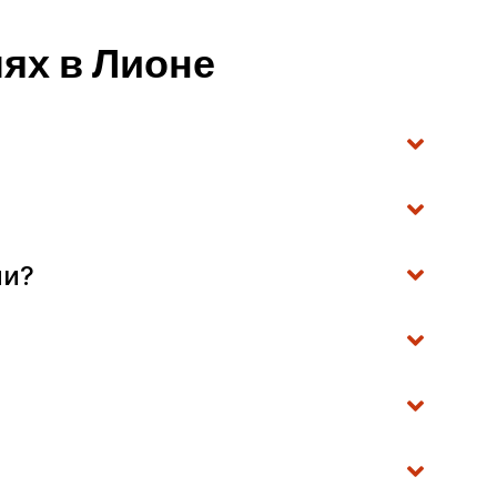
ях в Лионе
ми?