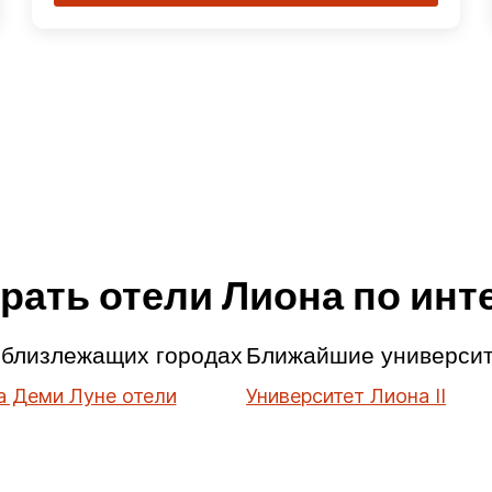
рать отели Лиона по инт
 близлежащих городах
Ближайшие универси
а Деми Луне отели
Университет Лиона II