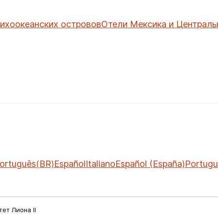
тихоокеанских островов
Отели Мексика и Централь
ortuguês(BR)
Español
Italiano
Español (España)
Portugu
ет Лиона II