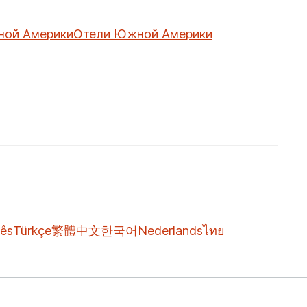
ной Америки
Отели Южной Америки
ês
Türkçe
繁體中文
한국어
Nederlands
ไทย