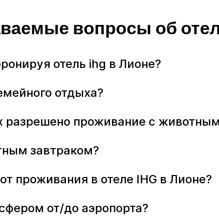
аваемые вопросы об отел
бронируя отель ihg в Лионе?
семейного отдыха?
рых разрешено проживание с животны
латным завтраком?
от проживания в отеле IHG в Лионе?
ансфером от/до аэропорта?