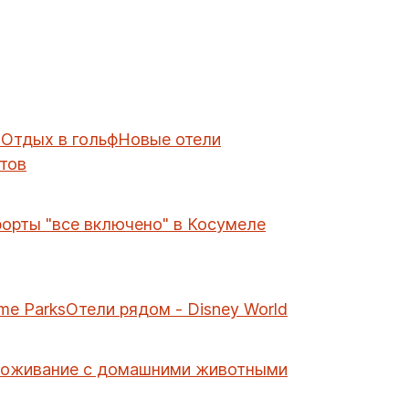
в
Отдых в гольф
Новые отели
тов
рорты "все включено" в Косумеле
me Parks
Отели рядом - Disney World
роживание с домашними животными