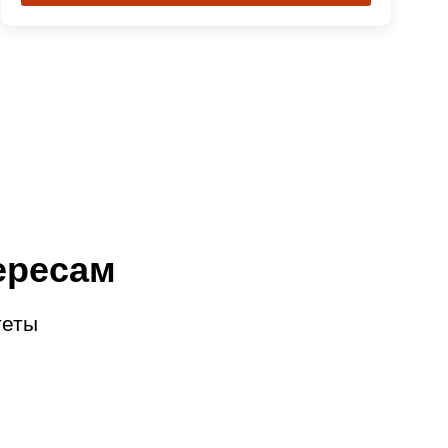
ересам
теты