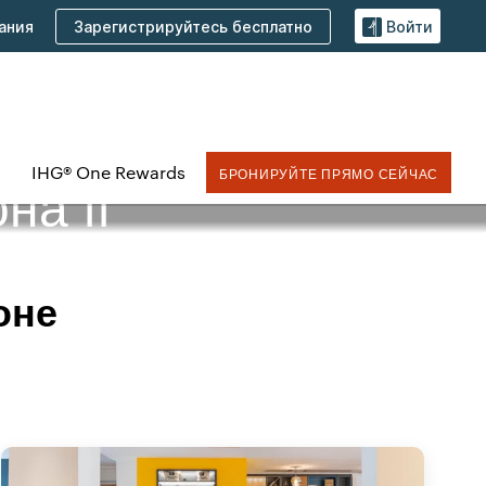
Зарегистрируйтесь бесплатно
ания
Войти
IHG® One Rewards
БРОНИРУЙТЕ ПРЯМО СЕЙЧАС
на II
оне