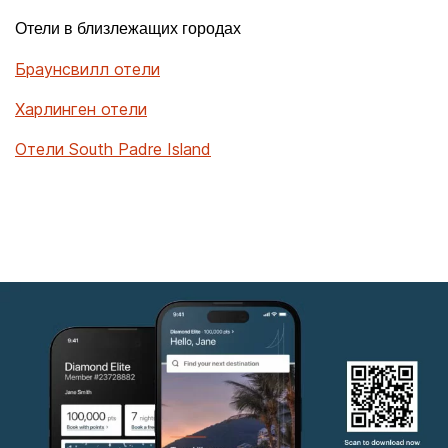
Отели в близлежащих городах
Браунсвилл отели
Харлинген отели
Отели South Padre Island