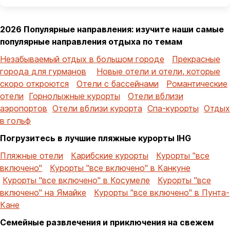
2026 Популярные направления: изучите наши самые
популярные направления отдыха по темам
Незабываемый отдых в большом городе
Прекрасные
города для гурманов
Новые отели и отели, которые
скоро откроются
Отели с бассейнами
Романтические
отели
Горнолыжные курорты
Отели вблизи
аэропортов
Отели вблизи курорта
Спа-курорты
Отдых
в гольф
Погрузитесь в лучшие пляжные курорты IHG
Пляжные отели
Карибские курорты
Курорты "все
включено"
Курорты "все включено" в Канкуне
Курорты "все включено" в Косумеле
Курорты "все
включено" на Ямайке
Курорты "все включено" в Пунта-
Кане
Семейные развлечения и приключения на свежем