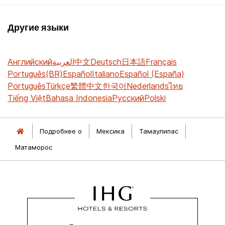
Другие языки
Английский
العربية
中文
Deutsch
日本語
Français
Português(BR)
Español
Italiano
Español (España)
Português
Türkçe
繁體中文
한국어
Nederlands
ไทย
Tiếng Việt
Bahasa Indonesia
Русский
Polski
Подробнее о
Мексика
Тамаулипас
Матаморос