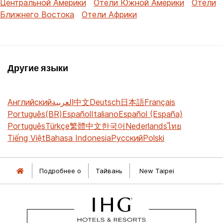
Центральной Америки
Отели Южной Америки
Отели
Ближнего Востока
Отели Африки
Другие языки
Английский
العربية
中文
Deutsch
日本語
Français
Português(BR)
Español
Italiano
Español (España)
Português
Türkçe
繁體中文
한국어
Nederlands
ไทย
Tiếng Việt
Bahasa Indonesia
Русский
Polski
Подробнее о
Тайвань
New Taipei