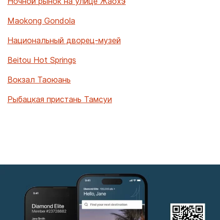
Ночной рынок на улице Жаохэ
Maokong Gondola
Национальный дворец-музей
Beitou Hot Springs
Вокзал Таоюань
Рыбацкая пристань Тамсуи