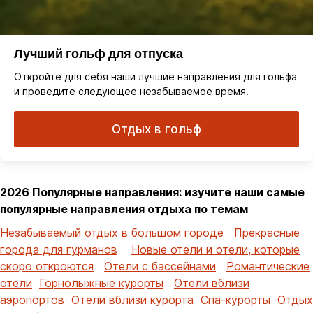
Лучший гольф для отпуска
Откройте для себя наши лучшие направления для гольфа
и проведите следующее незабываемое время.
Отдых в гольф
2026 Популярные направления: изучите наши самые
популярные направления отдыха по темам
Незабываемый отдых в большом городе
Прекрасные
города для гурманов
Новые отели и отели, которые
скоро откроются
Отели с бассейнами
Романтические
отели
Горнолыжные курорты
Отели вблизи
аэропортов
Отели вблизи курорта
Спа-курорты
Отдых