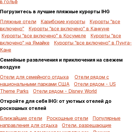
в гольф
Погрузитесь в лучшие пляжные курорты IHG
Пляжные отели
Карибские курорты
Курорты "все
включено"
Курорты "все включено" в Канкуне
Курорты "все включено" в Косумеле
Курорты "все
включено" на Ямайке
Курорты "все включено" в Пунта-
Кане
Семейные развлечения и приключения на свежем
воздухе
Отели для семейного отдыха
Отели рядом с
национальными парками США
Отели рядом - US
Theme Parks
Отели рядом - Disney World
Откройте для себя IHG: от уютных отелей до
роскошных отелей
Ближайшие отели
Роскошные отели
Популярные
направления для отдыха
Отели, разрешающие