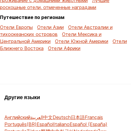
проживание с домашними животными
Лучшие
роскошные отели, отмеченные наградами
Путешествие по регионам
Отели Европы
Отели Азии
Отели Австралии и
тихоокеанских островов
Отели Мексика и
Центральной Америки
Отели Южной Америки
Отели
Ближнего Востока
Отели Африки
Другие языки
Английский
العربية
中文
Deutsch
日本語
Français
Português(BR)
Español
Italiano
Español (España)