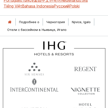
Português
Türkçe
繁體中文
한국어
Nederlands
ไทย
Tiếng Việt
Bahasa Indonesia
Русский
Polski
Подробнее о
Черногория
Njivice, Igalo
Отели с бассейном в Ньивице, Игало