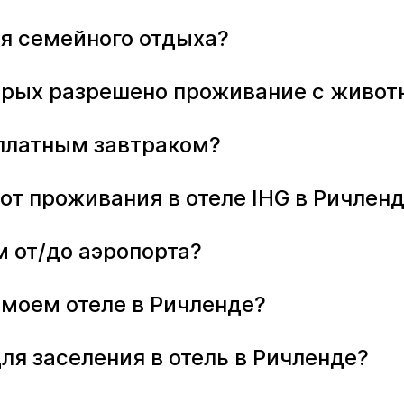
ля семейного отдыха?
оторых разрешено проживание с живо
есплатным завтраком?
от проживания в отеле IHG в Ричлен
м от/до аэропорта?
 моем отеле в Ричленде?
ля заселения в отель в Ричленде?