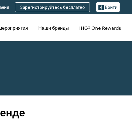
Зарегистрируйтесь бесплатно
ания
Войти
 мероприятия
Наши бренды
IHG® One Rewards
ленде