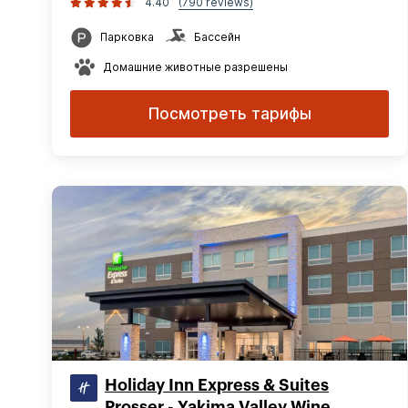
4.40
(790 reviews)
Парковка
Бассейн
Домашние животные разрешены
Посмотреть тарифы
Holiday Inn Express & Suites
Prosser - Yakima Valley Wine