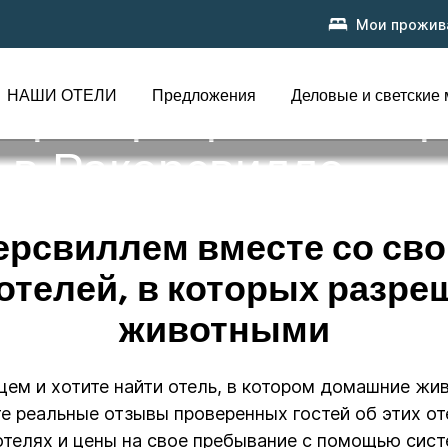
Мои прожив
НАШИ ОТЕЛИ
Предложения
Деловые и светские
оторых разрешено п
 в Ракерсвилле
керсвиллем вместе со св
 отелей, в которых разре
животными
омцем и хотите найти отель, в котором домашние ж
те реальные отзывы проверенных гостей об этих о
отелях и цены на свое пребывание с помощью сист