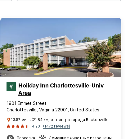
Holiday Inn Charlottesville-Univ
Area
1901 Emmet Street
Charlottesville, Virginia 22901, United States
13.57 миль (21.84 км) от центра города Ruckersville
4.20
(1472 reviews)
Парковка
Домашние животные разрешены