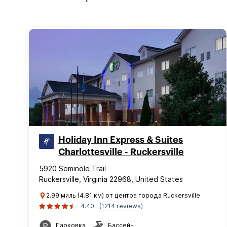
Holiday Inn Express & Suites
Charlottesville - Ruckersville
5920 Seminole Trail
Ruckersville, Virginia 22968, United States
2.99 миль (4.81 км) от центра города Ruckersville
4.40
(1214 reviews)
Парковка
Бассейн