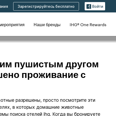
Зарегистрируйтесь бесплатно
ания
Войти
 мероприятия
Наши бренды
IHG® One Rewards
роживание с
оим пушистым другом
шено проживание с
ивотные разрешены, просто посмотрите эти
телях, в которых домашние животные
емы поиска отелей ihg. Когда вы бронируете