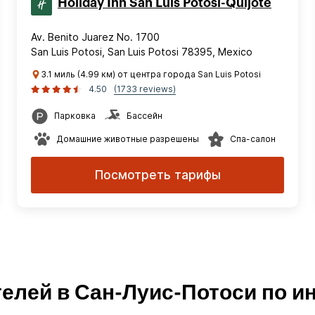
Holiday Inn San Luis Potosi-Quijote
Av. Benito Juarez No. 1700
San Luis Potosi, San Luis Potosi 78395, Mexico
3.1 миль (4.99 км) от центра города San Luis Potosi
4.50
(1733 reviews)
Парковка
Бассейн
Домашние животные разрешены
Спа-салон
Посмотреть тарифы
телей в Сан-Луис-Потоси по и