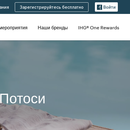
Зарегистрируйтесь бесплатно
ания
Войти
 мероприятия
Наши бренды
IHG® One Rewards
-Потоси