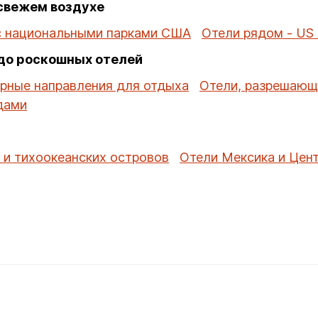
свежем воздухе
с национальными парками США
Отели рядом - US
 до роскошных отелей
рные направления для отдыха
Отели, разрешающ
дами
 и тихоокеанских островов
Отели Мексика и Цен