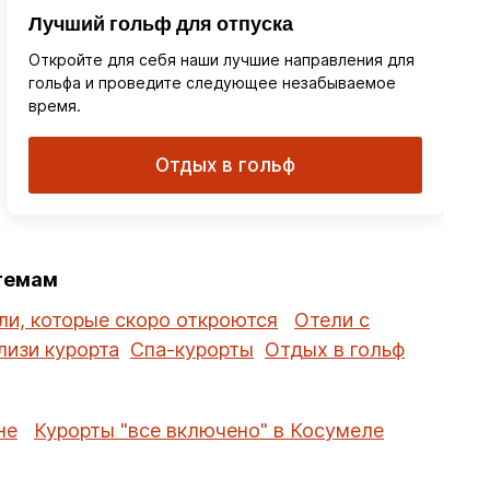
Лучший гольф для отпуска
Откройте для себя наши лучшие направления для
гольфа и проведите следующее незабываемое
время.
Отдых в гольф
 темам
ли, которые скоро откроются
Отели с
лизи курорта
Спа-курорты
Отдых в гольф
не
Курорты "все включено" в Косумеле