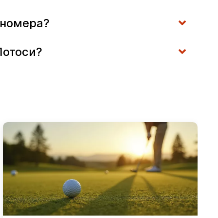
ф номера?
-Потоси?