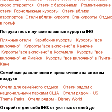
скоро откроются
Отели с бассейнами
Романтические
отели
Горнолыжные курорты
Отели вблизи
аэропортов
Отели вблизи курорта
Спа-курорты
Отдых
в гольф
Погрузитесь в лучшие пляжные курорты IHG
Пляжные отели
Карибские курорты
Курорты "все
включено"
Курорты "все включено" в Канкуне
Курорты "все включено" в Косумеле
Курорты "все
включено" на Ямайке
Курорты "все включено" в Пунта-
Кане
Семейные развлечения и приключения на свежем
воздухе
Отели для семейного отдыха
Отели рядом с
национальными парками США
Отели рядом - US
Theme Parks
Отели рядом - Disney World
Откройте для себя IHG: от уютных отелей до