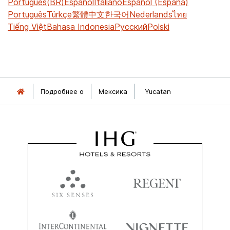
Português(BR)
Español
Italiano
Español (España)
Português
Türkçe
繁體中文
한국어
Nederlands
ไทย
Tiếng Việt
Bahasa Indonesia
Русский
Polski
Подробнее о
Мексика
Yucatan