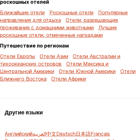
роскошных отелей
Ближайшие отели
Роскошные отели
Популярные
направления для отдыха
Отели, разрешающие
проживание с домашними животными
Лучшие
роскошные отели, отмеченные наградами
Путешествие по регионам
Отели Европы
Отели Азии
Отели Австралии и
тихоокеанских островов
Отели Мексика и
Центральной Америки
Отели Южной Америки
Отели
Ближнего Востока
Отели Африки
Другие языки
Английский
العربية
中文
Deutsch
日本語
Français