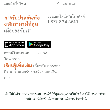
แผนผังเว็บไซต์
ข้อเสนอแนะ
กว่า พร้อมให้คะแนน IHG® One Rewards แก่
คุณถึงห้าเท่า สูงสุด 40,000 คะแนน
จองออนไลน์หรือโทรศัพท์:
รับประกันการจองทางออนไลน์
1 877 834 3613
รับประกันห้องพักของคุณแล้ว
ไม่มีค่าธรรมเนียมการจอง!
เราไม่คิดค่าธรรมเนียมการจองสำหรับการจอง
โดยตรงกับเรา
ดาวน์โหลดแอป IHG One
ข้อมูลส่วนบุคคล และการรักษาความปลอดภัย
Rewards
เว็บไซต์
เรียนรู้เพิ่มเติม
เกี่ยวกับ การจอง
IHG ดำเนินการด้านความเป็นส่วนตัวอย่างจริงจัง
ที่รวดเร็วและรับรางวัลขณะเดิน
เพื่อคุ้มครองคุณ ข้อมูลส่วนบุคคลทั้งหมดที่คุณให้
ทาง
จะมีการเข้ารหัส และปลอดภัย
เพื่อให้มั่นใจว่าเรามอบประสบการณ์ที่ดีที่สุดแก่คุณบนเว็บไซต์ เราใช้การแปลด้วย
คอมพิวเตอร์สำหรับเนื้อหาบางส่วนที่แสดงในหน้านี้