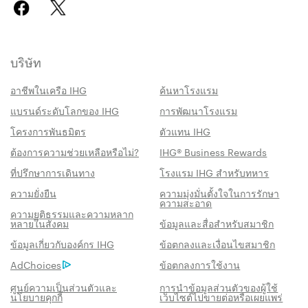
บริษัท
อาชีพในเครือ IHG
ค้นหาโรงแรม
แบรนด์ระดับโลกของ IHG
การพัฒนาโรงแรม
โครงการพันธมิตร
ตัวแทน IHG
ต้องการความช่วยเหลือหรือไม่?
IHG® Business Rewards
ที่ปรึกษาการเดินทาง
โรงแรม IHG สำหรับทหาร
ความยั่งยืน
ความมุ่งมั่นตั้งใจในการรักษา
ความสะอาด
ความยุติธรรมและความหลาก
หลายในสังคม
ข้อมูลและสื่อสำหรับสมาชิก
สิทธิประโชน์เมื่อจองกับเรา
ข้อมูลเกี่ยวกับองค์กร IHG
ข้อตกลงและเงื่อนไขสมาชิก
AdChoices
ข้อตกลงการใช้งาน
การรับประกันห้องพักราคาดีที่สุด
เราสัญญาว่าคุณจะได้รับราคาต่ำที่สุดทาง
ศูนย์ความเป็นส่วนตัวและ
การนำข้อมูลส่วนตัวของผู้ใช้
นโยบายคุกกี้
เว็บไซต์ไปขายต่อหรือเผยแพร่
ออนไลน์ มิฉะนั้น เราจะปรับให้ตรงกับราคาที่ถูก