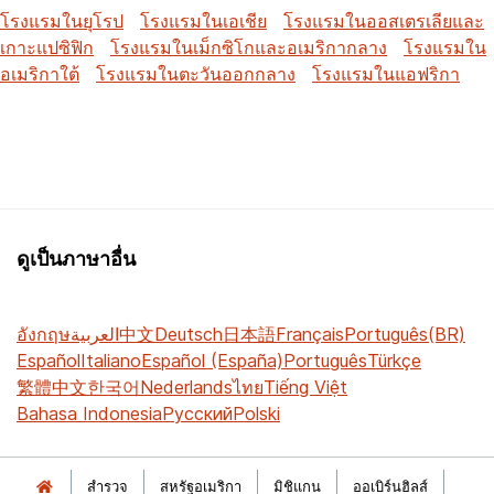
โรงแรมในยุโรป
โรงแรมในเอเชีย
โรงแรมในออสเตรเลียและ
เกาะแปซิฟิก
โรงแรมในเม็กซิโกและอเมริกากลาง
โรงแรมใน
อเมริกาใต้
โรงแรมในตะวันออกกลาง
โรงแรมในแอฟริกา
ดูเป็นภาษาอื่น
อังกฤษ
العربية
中文
Deutsch
日本語
Français
Português(BR)
Español
Italiano
Español (España)
Português
Türkçe
繁體中文
한국어
Nederlands
ไทย
Tiếng Việt
Bahasa Indonesia
Русский
Polski
สำรวจ
สหรัฐอเมริกา
มิชิแกน
ออเบิร์นฮิลส์