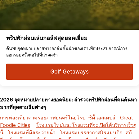
ทริปพักผ่อนเล่นกอล์ฟสุดยอดเยี่ยม
ค้นพบจุดหมายปลายทางกอล์ฟชั้นนำของเราเพื่อประสบการณ์การ
ออกรอบครั้งต่อไปที่น่าจดจำ
Golf Getaways
2026 จุดหมายปลายทางยอดนิยม: สำรวจทริปพักผ่อนที่คนค้นหา
มากที่สุดตามธีมต่างๆ
การท่องเที่ยวตามรอยภาพยนตร์ในยุโรป
ซิตี้ เอสเคปส์
Great
Foodie Cities
โรงแรมใหม่และโรงแรมที่จะเปิดให้บริการเร็วๆ
นี้
โรงแรมที่มีสระว่ายน้ำ
โรงแรมบรรยากาศโรแมนติก
สกี