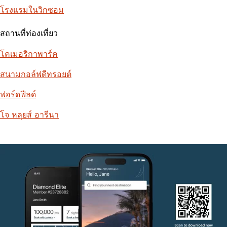
โรงแรมในวิกซอม
สถานที่ท่องเที่ยว
โคเมอริกาพาร์ค
สนามกอล์ฟดีทรอยต์
ฟอร์ดฟีลด์
โจ หลุยส์ อารีนา