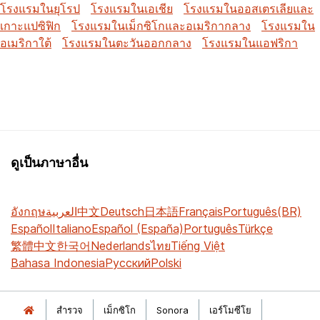
โรงแรมในยุโรป
โรงแรมในเอเชีย
โรงแรมในออสเตรเลียและ
เกาะแปซิฟิก
โรงแรมในเม็กซิโกและอเมริกากลาง
โรงแรมใน
อเมริกาใต้
โรงแรมในตะวันออกกลาง
โรงแรมในแอฟริกา
ดูเป็นภาษาอื่น
อังกฤษ
العربية
中文
Deutsch
日本語
Français
Português(BR)
Español
Italiano
Español (España)
Português
Türkçe
繁體中文
한국어
Nederlands
ไทย
Tiếng Việt
Bahasa Indonesia
Русский
Polski
สำรวจ
เม็กซิโก
Sonora
เอร์โมซีโย