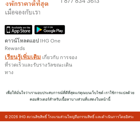
1 877 834 3613
รับประกันห้องพักของคุณแล้ว
ไม่มีค่าธรรมเนียมการจอง!
เราไม่คิดค่าธรรมเนียมการจองสำหรับการจอง
โดยตรงกับเรา
ดาวน์โหลดแอป IHG One
ข้อมูลส่วนบุคคล และการรักษาความปลอดภัย
Rewards
เว็บไซต์
เรียนรู้เพิ่มเติม
เกี่ยวกับ การจอง
IHG ดำเนินการด้านความเป็นส่วนตัวอย่างจริงจัง
ที่รวดเร็วและรับรางวัลขณะเดิน
เพื่อคุ้มครองคุณ ข้อมูลส่วนบุคคลทั้งหมดที่คุณให้
ทาง
จะมีการเข้ารหัส และปลอดภัย
เพื่อให้มั่นใจว่าเรามอบประสบการณ์ที่ดีที่สุดแก่คุณบนเว็บไซต์ เราใช้การแปลด้วย
คอมพิวเตอร์สำหรับเนื้อหาบางส่วนที่แสดงในหน้านี้
© 2026 IHG สงวนลิขสิทธิ์ โรงแรมส่วนใหญ่ถือกรรมสิทธิ์ และดำเนินการโดยอิสระ