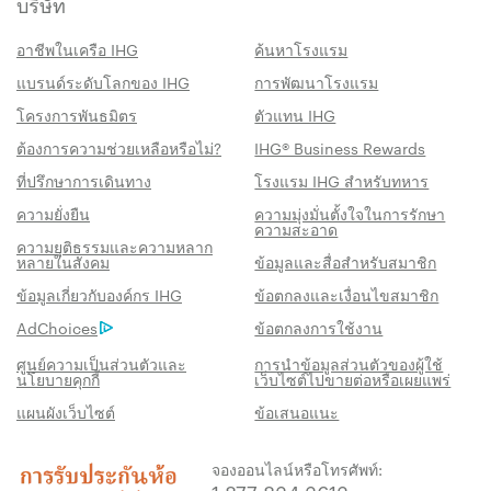
บริษัท
อาชีพในเครือ IHG
ค้นหาโรงแรม
แบรนด์ระดับโลกของ IHG
การพัฒนาโรงแรม
โครงการพันธมิตร
ตัวแทน IHG
ต้องการความช่วยเหลือหรือไม่?
IHG® Business Rewards
ที่ปรึกษาการเดินทาง
โรงแรม IHG สำหรับทหาร
ความยั่งยืน
ความมุ่งมั่นตั้งใจในการรักษา
ความสะอาด
ความยุติธรรมและความหลาก
หลายในสังคม
ข้อมูลและสื่อสำหรับสมาชิก
สิทธิประโชน์เมื่อจองกับเรา
ข้อมูลเกี่ยวกับองค์กร IHG
ข้อตกลงและเงื่อนไขสมาชิก
AdChoices
ข้อตกลงการใช้งาน
การรับประกันห้องพักราคาดีที่สุด
เราสัญญาว่าคุณจะได้รับราคาต่ำที่สุดทาง
ศูนย์ความเป็นส่วนตัวและ
การนำข้อมูลส่วนตัวของผู้ใช้
นโยบายคุกกี้
เว็บไซต์ไปขายต่อหรือเผยแพร่
ออนไลน์ มิฉะนั้น เราจะปรับให้ตรงกับราคาที่ถูก
แผนผังเว็บไซต์
ข้อเสนอแนะ
กว่า พร้อมให้คะแนน IHG® One Rewards แก่
คุณถึงห้าเท่า สูงสุด 40,000 คะแนน
จองออนไลน์หรือโทรศัพท์:
รับประกันการจองทางออนไลน์