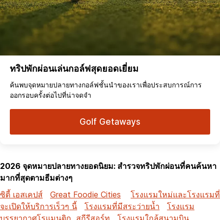
ทริปพักผ่อนเล่นกอล์ฟสุดยอดเยี่ยม
ค้นพบจุดหมายปลายทางกอล์ฟชั้นนำของเราเพื่อประสบการณ์การ
ออกรอบครั้งต่อไปที่น่าจดจำ
Golf Getaways
2026 จุดหมายปลายทางยอดนิยม: สำรวจทริปพักผ่อนที่คนค้นหา
มากที่สุดตามธีมต่างๆ
ซิตี้ เอสเคปส์
Great Foodie Cities
โรงแรมใหม่และโรงแรมที่
จะเปิดให้บริการเร็วๆ นี้
โรงแรมที่มีสระว่ายน้ำ
โรงแรม
บรรยากาศโรแมนติก
สกีรีสอร์ท
โรงแรมใกล้สนามบิน