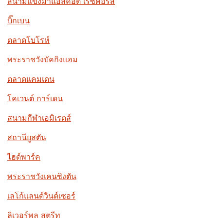
สนามแข่งม้าแอสคอต เรซคอร์ส
บิ๊กเบน
ตลาดโบโรห์
พระราชวังบัคกิงแฮม
ตลาดแคมเดน
โคเวนต์ การ์เดน
สนามกีฬาเอมิเรตส์
สถานียูสตัน
ไฮด์พาร์ค
พระราชวังเคนซิงตัน
เลโก้แลนด์วินด์เซอร์
ลิเวอร์พูล สตรีท