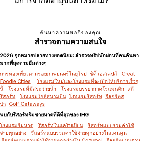
มีการจำกัดอายุขั้นต่ำหรือไม่?
ค้นหาความพอดีของคุณ
สำรวจตามความสนใจ
2026 จุดหมายปลายทางยอดนิยม: สำรวจทริปพักผ่อนที่คนค้นหา
มากที่สุดตามธีมต่างๆ
การท่องเที่ยวตามรอยภาพยนตร์ในยุโรป
ซิตี้ เอสเคปส์
Great
Foodie Cities
โรงแรมใหม่และโรงแรมที่จะเปิดให้บริการเร็วๆ
นี้
โรงแรมที่มีสระว่ายน้ำ
โรงแรมบรรยากาศโรแมนติก
สกี
รีสอร์ท
โรงแรมใกล้สนามบิน
โรงแรมรีสอร์ท
รีสอร์ทส
ปา
Golf Getaways
พบกับรีสอร์ทริมชายหาดที่ดีที่สุดของ IHG
โรงแรมริมหาด
รีสอร์ทในแคริบเบียน
รีสอร์ทแบบรวมค่าใช้
จ่ายทุกอย่าง
รีสอร์ทแบบรวมค่าใช้จ่ายทุกอย่างในแคนคูน
รีสอร์ทแบบรวมค่าใช้จ่ายทุกอย่างใน Cozumel
รีสอร์ทแบบรวม