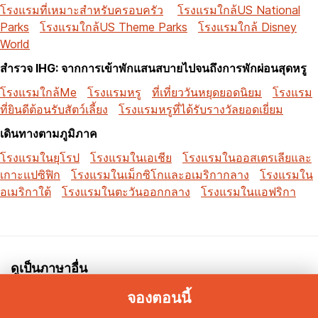
โรงแรมที่เหมาะสำหรับครอบครัว
โรงแรมใกล้US National
Parks
โรงแรมใกล้US Theme Parks
โรงแรมใกล้ Disney
World
สำรวจ IHG: จากการเข้าพักแสนสบายไปจนถึงการพักผ่อนสุดหรู
โรงแรมใกล้Me
โรงแรมหรู
ที่เที่ยววันหยุดยอดนิยม
โรงแรม
ที่ยินดีต้อนรับสัตว์เลี้ยง
โรงแรมหรูที่ได้รับรางวัลยอดเยี่ยม
เดินทางตามภูมิภาค
โรงแรมในยุโรป
โรงแรมในเอเชีย
โรงแรมในออสเตรเลียและ
เกาะแปซิฟิก
โรงแรมในเม็กซิโกและอเมริกากลาง
โรงแรมใน
อเมริกาใต้
โรงแรมในตะวันออกกลาง
โรงแรมในแอฟริกา
ดูเป็นภาษาอื่น
จองตอนนี้
อังกฤษ
العربية
中文
Deutsch
日本語
Français
Português(BR)