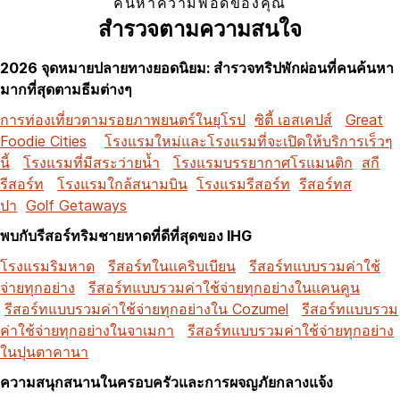
ค้นหาความพอดีของคุณ
สำรวจตามความสนใจ
2026 จุดหมายปลายทางยอดนิยม: สำรวจทริปพักผ่อนที่คนค้นหา
มากที่สุดตามธีมต่างๆ
การท่องเที่ยวตามรอยภาพยนตร์ในยุโรป
ซิตี้ เอสเคปส์
Great
Foodie Cities
โรงแรมใหม่และโรงแรมที่จะเปิดให้บริการเร็วๆ
นี้
โรงแรมที่มีสระว่ายน้ำ
โรงแรมบรรยากาศโรแมนติก
สกี
รีสอร์ท
โรงแรมใกล้สนามบิน
โรงแรมรีสอร์ท
รีสอร์ทส
ปา
Golf Getaways
พบกับรีสอร์ทริมชายหาดที่ดีที่สุดของ IHG
โรงแรมริมหาด
รีสอร์ทในแคริบเบียน
รีสอร์ทแบบรวมค่าใช้
จ่ายทุกอย่าง
รีสอร์ทแบบรวมค่าใช้จ่ายทุกอย่างในแคนคูน
รีสอร์ทแบบรวมค่าใช้จ่ายทุกอย่างใน Cozumel
รีสอร์ทแบบรวม
ค่าใช้จ่ายทุกอย่างในจาเมกา
รีสอร์ทแบบรวมค่าใช้จ่ายทุกอย่าง
ในปุนตาคานา
ความสนุกสนานในครอบครัวและการผจญภัยกลางแจ้ง