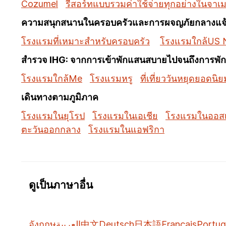
Cozumel
รีสอร์ทแบบรวมค่าใช้จ่ายทุกอย่างในจาเ
ความสนุกสนานในครอบครัวและการผจญภัยกลางแจ
โรงแรมที่เหมาะสำหรับครอบครัว
โรงแรมใกล้US N
สำรวจ IHG: จากการเข้าพักแสนสบายไปจนถึงการพักผ
โรงแรมใกล้Me
โรงแรมหรู
ที่เที่ยววันหยุดยอดนิย
เดินทางตามภูมิภาค
โรงแรมในยุโรป
โรงแรมในเอเชีย
โรงแรมในออสเ
ตะวันออกกลาง
โรงแรมในแอฟริกา
ดูเป็นภาษาอื่น
อังกฤษ
العربية
中文
Deutsch
日本語
Français
Portug