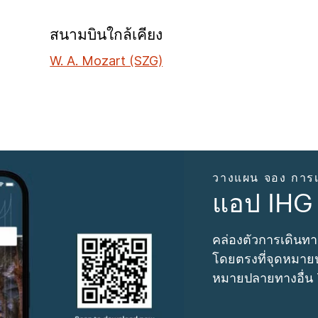
สนามบินใกล้เคียง
W. A. Mozart (SZG)
วางแผน จอง การเ
แอป IHG
คล่องตัวการเดินทา
โดยตรงที่จุดหมายป
หมายปลายทางอื่น