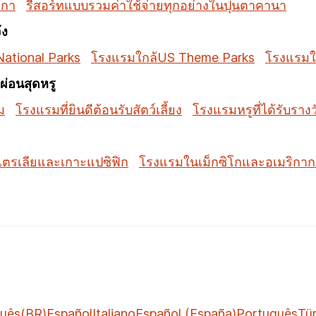
มกา
รีสอร์ทแบบรวมค่าใช้จ่ายทุกอย่างในปุนตาคานา
้ง
ational Parks
โรงแรมใกล้US Theme Parks
โรงแรมใ
่อนสุดหรู
ม
โรงแรมที่ยินดีต้อนรับสัตว์เลี้ยง
โรงแรมหรูที่ได้รับราง
ตรเลียและเกาะแปซิฟิก
โรงแรมในเม็กซิโกและอเมริกา
uês(BR)
Español
Italiano
Español (España)
Português
Tü