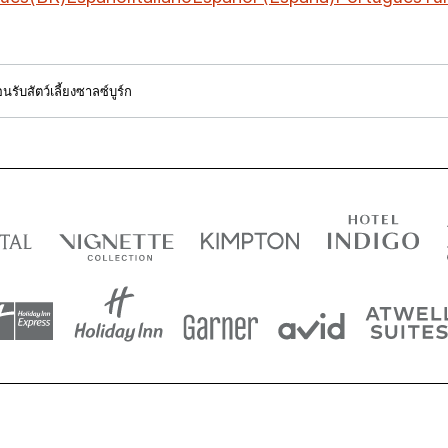
นรับสัตว์เลี้ยงซาลซ์บูร์ก