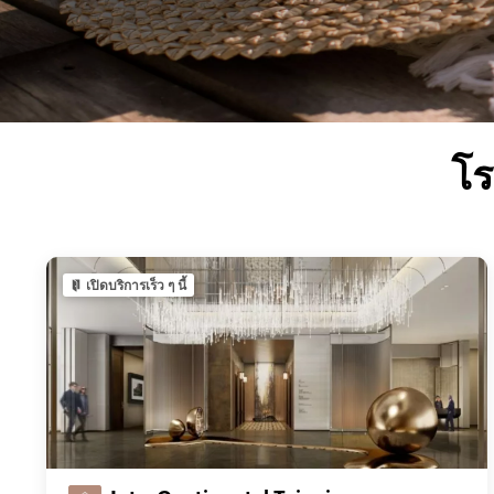
โร
เปิดบริการเร็ว ๆ นี้