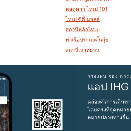
หอดูดาว ไทเป 101
ไทเป ซิตี้ มอลล์
สถานีหลักไทเป
ท่าเรือประมงตั้นสุ่ย
สถานีเถาหยวน
วางแผน จอง การเ
แอป IHG
คล่องตัวการเดินทา
โดยตรงที่จุดหมายป
หมายปลายทางอื่น