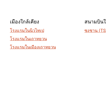
เมืองใกล้เคียง
สนามบินใก
โรงแรมในนิวไทเป
ซงชาน (TS
โรงแรมในเถาหยวน
โรงแรมในเมืองเถาหยวน